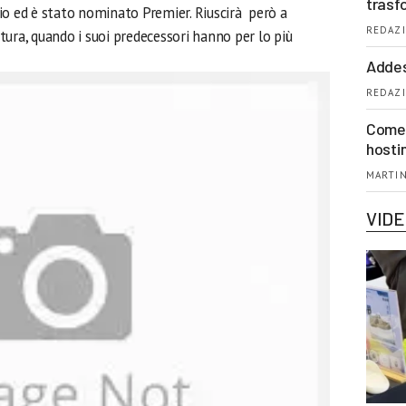
trasf
io ed è stato nominato Premier. Riuscirà però a
REDAZI
latura, quando i suoi predecessori hanno per lo più
Addes
REDAZI
Come 
hosti
MARTIN
VID