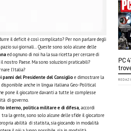
durre il deficit è così complicato? Per non parlare degli
pazio sui giornali… Queste sono solo alcune delle
iana
ed ognuno di noi ha la sua ricetta per cercare di
PC 4
 il nostro Paese. Ma sono soluzioni praticabili?
trov
are l’Italia?
i panni del Presidente del Consiglio
e dimostrare la
REDAZI
ti disponibile anche in lingua italiana Geo-Political
he pone il giocatore davanti a tutte le complesse
ità di governo.
o interno, politica militare e di difesa
, accordi
 tra la gente, sono solo alcune delle sfide il giocatore
ropria abilità di statista, sia giocando in modalità
potere il più a lungo possibile, sia in modalità