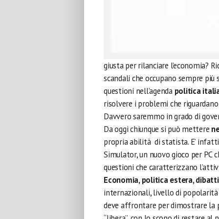
giusta per rilanciare l’economia? Ri
scandali che occupano sempre più s
questioni nell’agenda
politica ital
risolvere i problemi che riguardano
Davvero saremmo in grado di govern
Da oggi chiunque si può mettere
ne
propria abilità di statista. E’ infat
Simulator, un nuovo gioco per PC c
questioni che caratterizzano l’attiv
Economia, politica estera, dibattit
internazionali, livello di popolarità
deve affrontare per dimostrare la p
“libera”, con lo scopo di restare al 