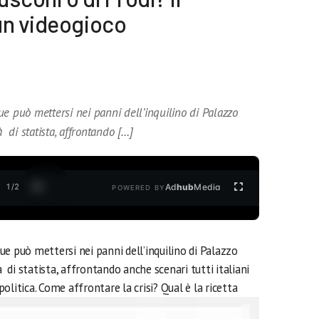
un videogioco
e può mettersi nei panni dell’inquilino di Palazzo
à di statista, affrontando […]
1
/
2
Ad
hub
Media
POWERED BY
e può mettersi nei panni dell’inquilino di Palazzo
à di statista, affrontando anche scenari tutti italiani
olitica.
Come affrontare la crisi? Qual è la ricetta