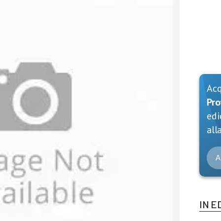
Ac
Pro
edi
alla
A
IN E