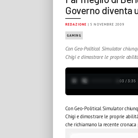
Governo diventa 
REDAZIONE
| 5 NOVEMBRE 2009
GAMING
Con Geo-Political Simulator chiunqu
Chigi e dimostrare le proprie abilit
0:04 / 3:35
Con Geo-Political Simulator chiunqu
Chigi e dimostrare le proprie abilit
che richiamano la recente cronaca p