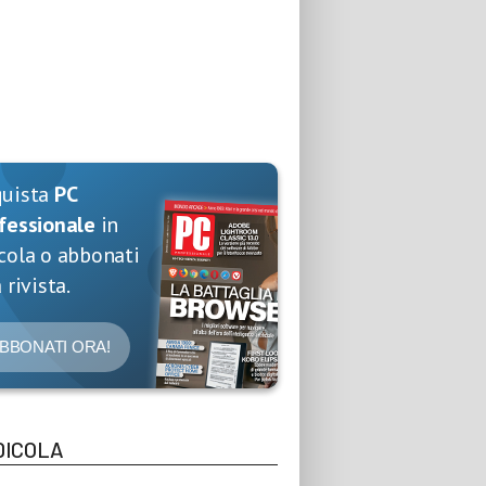
quista
PC
fessionale
in
cola o abbonati
 rivista.
BBONATI ORA!
DICOLA