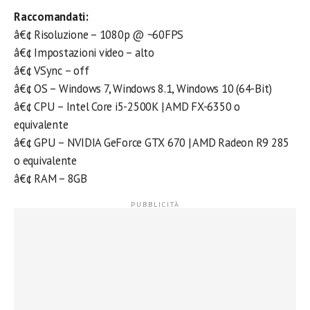
Raccomandati:
â€¢ Risoluzione – 1080p @ ~60FPS
â€¢ Impostazioni video – alto
â€¢ VSync – off
â€¢ OS – Windows 7, Windows 8.1, Windows 10 (64-Bit)
â€¢ CPU – Intel Core i5-2500K | AMD FX-6350 o
equivalente
â€¢ GPU – NVIDIA GeForce GTX 670 | AMD Radeon R9 285
o equivalente
â€¢ RAM – 8GB