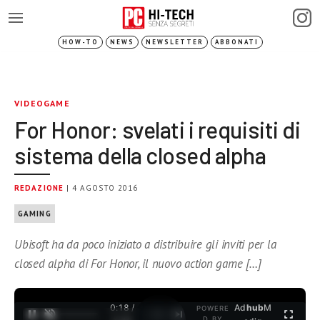
HOW-TO
NEWS
NEWSLETTER
ABBONATI
VIDEOGAME
For Honor: svelati i requisiti di
sistema della closed alpha
REDAZIONE
| 4 AGOSTO 2016
GAMING
Ubisoft ha da poco iniziato a distribuire gli inviti per la
closed alpha di For Honor, il nuovo action game […]
0:18 /
Ad
hub
M
POWERE
1
/
2
D BY