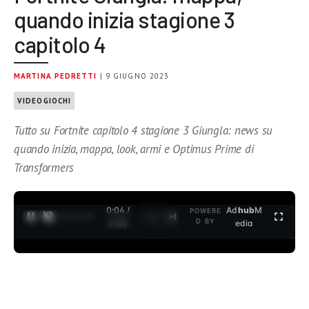
quando inizia stagione 3
capitolo 4
MARTINA PEDRETTI
| 9 GIUGNO 2023
VIDEOGIOCHI
Tutto su Fortnite capitolo 4 stagione 3 Giungla: news su
quando inizia, mappa, look, armi e Optimus Prime di
Transformers
0:04 /
Ad
hub
M
POWERE
1
/
2
D BY
3:35
edia