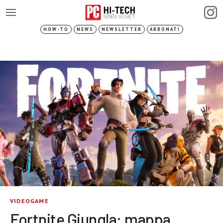
HOW-TO
NEWS
NEWSLETTER
ABBONATI
VIDEOGAME
Fortnite Giungla: mappa,