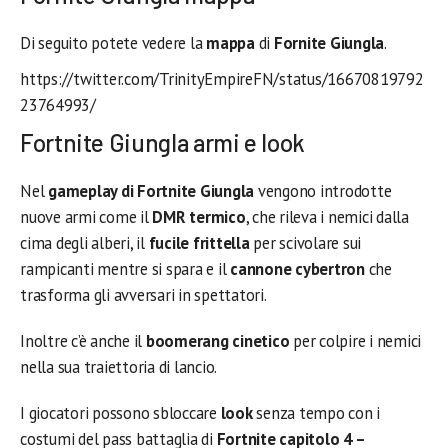
Di seguito potete vedere la
mappa
di
Fornite Giungla
.
https://twitter.com/TrinityEmpireFN/status/16670819792
23764993/
Fortnite Giungla armi e look
Nel
gameplay di Fortnite Giungla
vengono introdotte
nuove armi come il
DMR termico
, che rileva i nemici dalla
cima degli alberi, il
fucile frittella
per scivolare sui
rampicanti mentre si spara e il
cannone cybertron
che
trasforma gli avversari in spettatori.
Inoltre c’è anche il
boomerang cinetico
per colpire i nemici
nella sua traiettoria di lancio.
I giocatori possono sbloccare
look
senza tempo con i
costumi del pass battaglia di
Fortnite capitolo 4 –