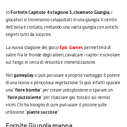
In
Fortnite Capitolo 4 stagione 3, chiamato Giungla,
i
giocatori si troveranno catapultati in una giungla. Il centro
dell’isola è crollato, rivelando una vasta giungla con antichi
segreti tutti da scoprire.
La nuova stagione del gioco
Epic Games
permetterà di
salire fra le fronde degli alberi, cavalcare i raptor e scivolare
sul fango in cerca di velocità e mimetizzazione.
Nel
gameplay
si può poi usare a proprio vantaggio il potere
di una nuova e pericolosa vegetazione. Si può infatti sparare
una “
fiore bomba
” per creare un’esplosione o sparare un
“
fiore puzzolente
” per rilasciare gas tossico sui nemici
vicini. Chi ha bisogno di cure può usare il piccone sulle
utilissime “
piante succose
“.
Fornite Giungla mappa