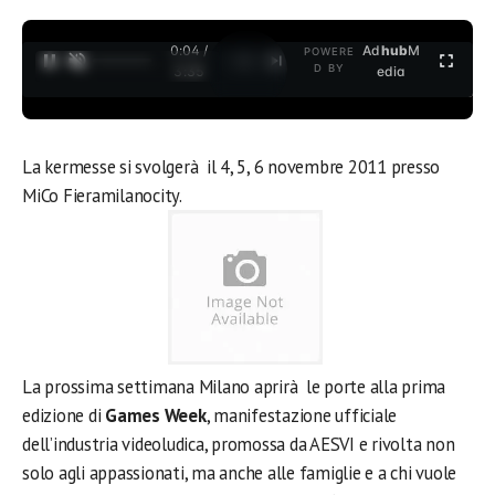
0:04 /
Ad
hub
M
POWERE
1
/
2
D BY
3:35
edia
La kermesse si svolgerà il 4, 5, 6 novembre 2011 presso
MiCo Fieramilanocity.
La prossima settimana Milano aprirà le porte alla prima
edizione di
Games Week
, manifestazione ufficiale
dell’industria videoludica, promossa da AESVI e rivolta non
solo agli appassionati, ma anche alle famiglie e a chi vuole