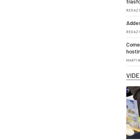
trasf
REDAZI
Addes
REDAZI
Come 
hosti
MARTIN
VID