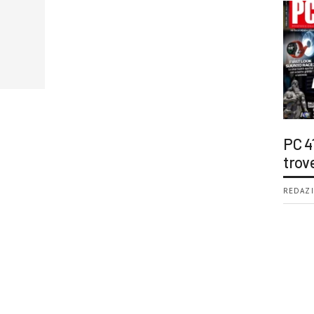
PC 4
trov
REDAZI