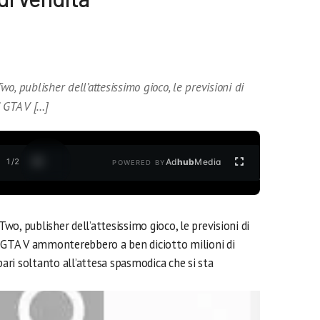
o, publisher dell’attesissimo gioco, le previsioni di
i GTA V […]
1
/
2
Ad
hub
Media
POWERED BY
o, publisher dell’attesissimo gioco, le previsioni di
i GTA V ammonterebbero a ben diciotto milioni di
ri soltanto all’attesa spasmodica che si sta