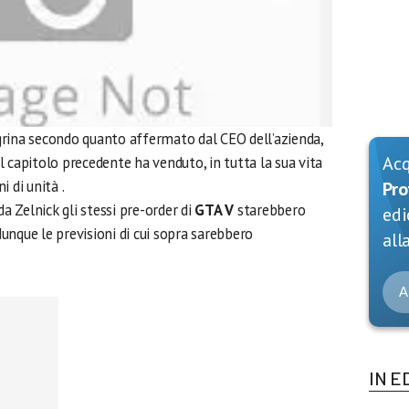
rina secondo quanto affermato dal CEO dell’azienda,
Ac
 capitolo precedente ha venduto, in tutta la sua vita
 di unità .
Pro
 Zelnick gli stessi pre-order di
GTA V
starebbero
edi
unque le previsioni di cui sopra sarebbero
alla
A
IN E