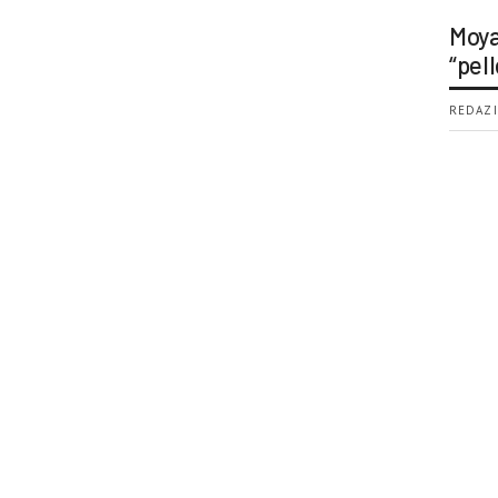
Moya
“pell
REDAZI