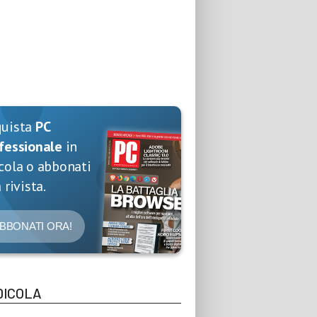
quista
PC
fessionale
in
cola o abbonati
 rivista.
BBONATI ORA!
DICOLA