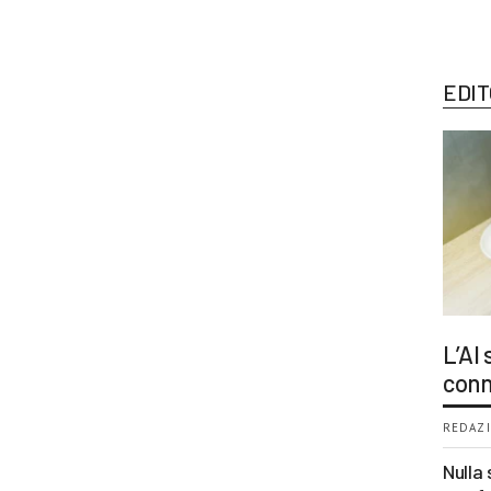
EDIT
L’AI
conn
REDAZI
Nulla 