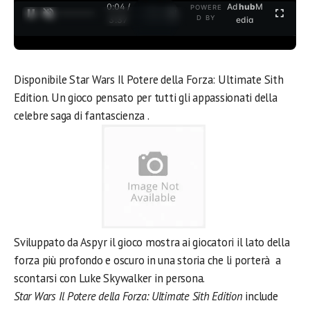
0:04 /
Ad
hub
M
POWERE
1
/
2
D BY
3:37
edia
Disponibile Star Wars Il Potere della Forza: Ultimate Sith
Edition. Un gioco pensato per tutti gli appassionati della
celebre saga di fantascienza .
Sviluppato da Aspyr il gioco mostra ai giocatori il lato della
forza più profondo e oscuro in una storia che li porterà a
scontarsi con Luke Skywalker in persona.
Star Wars Il Potere della Forza: Ultimate Sith Edition
include