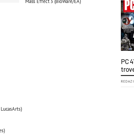
Mass Effect 3 (BioWare/EA)
PC 4
trov
REDAZI
 LucasArts)
es)