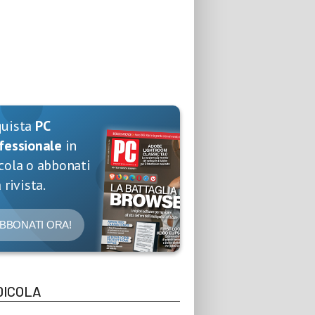
quista
PC
fessionale
in
cola o abbonati
 rivista.
BBONATI ORA!
DICOLA