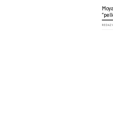
Moya
“pell
REDAZI