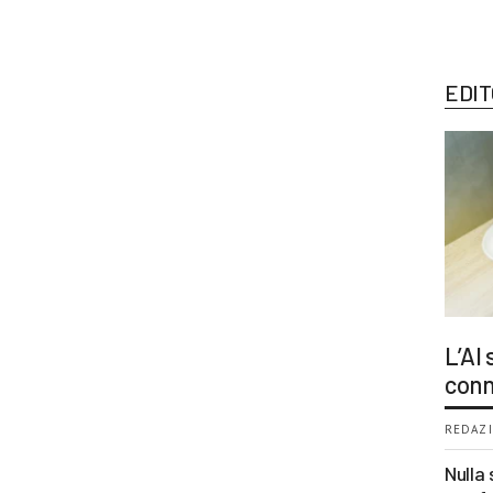
EDIT
L’AI
conn
REDAZI
Nulla 