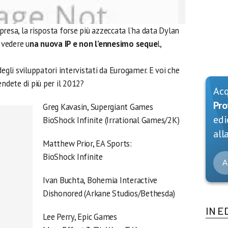
resa, la risposta forse più azzeccata l’ha data Dylan
 vedere u
na nuova IP e non l’ennesimo seque
l,
egli sviluppatori intervistati da Eurogamer. E voi che
endete di più per il 2012?
Ac
Pro
Greg Kavasin, Supergiant Games
edi
BioShock Infinite (Irrational Games/2K)
alla
Matthew Prior, EA Sports:
BioShock Infinite
A
Ivan Buchta, Bohemia Interactive
Dishonored (Arkane Studios/Bethesda)
IN E
Lee Perry, Epic Games