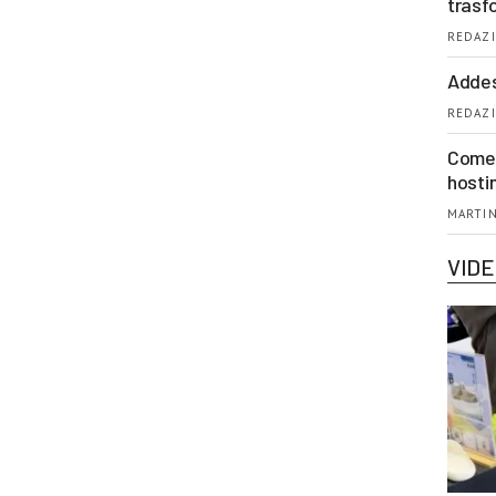
trasf
REDAZI
Addes
REDAZI
Come 
hosti
MARTIN
VID