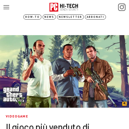
HOW-TO
NEWS
NEWSLETTER
ABBONATI
VIDEOGAME
Il gioco più venduto di