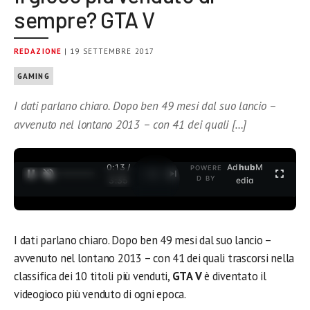
sempre? GTA V
REDAZIONE
| 19 SETTEMBRE 2017
GAMING
I dati parlano chiaro. Dopo ben 49 mesi dal suo lancio –
avvenuto nel lontano 2013 – con 41 dei quali […]
0:13 /
Ad
hub
M
POWERE
1
/
2
D BY
3:35
edia
I dati parlano chiaro. Dopo ben 49 mesi dal suo lancio –
avvenuto nel lontano 2013 – con 41 dei quali trascorsi nella
classifica dei 10 titoli più venduti,
GTA V
è diventato il
videogioco più venduto di ogni epoca.