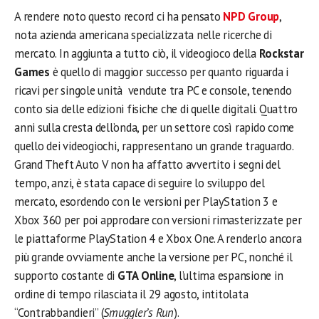
A rendere noto questo record ci ha pensato
NPD Group
,
nota azienda americana specializzata nelle ricerche di
mercato. In aggiunta a tutto ciò, il videogioco della
Rockstar
Games
è quello di maggior successo per quanto riguarda i
ricavi per singole unità vendute tra PC e console, tenendo
conto sia delle edizioni fisiche che di quelle digitali. Quattro
anni sulla cresta dell’onda, per un settore così rapido come
quello dei videogiochi,
rappresentano un grande traguardo.
Grand Theft Auto V non ha affatto avvertito i segni del
tempo, anzi, è stata capace di seguire lo sviluppo del
mercato, esordendo con le versioni per PlayStation 3 e
Xbox 360 per poi approdare con versioni rimasterizzate per
le piattaforme PlayStation 4 e Xbox One. A renderlo ancora
più grande ovviamente anche la versione per PC, nonché il
supporto costante di
GTA Online
, l’ultima espansione in
ordine di tempo rilasciata il 29 agosto, intitolata
“Contrabbandieri” (
Smuggler’s Run
).