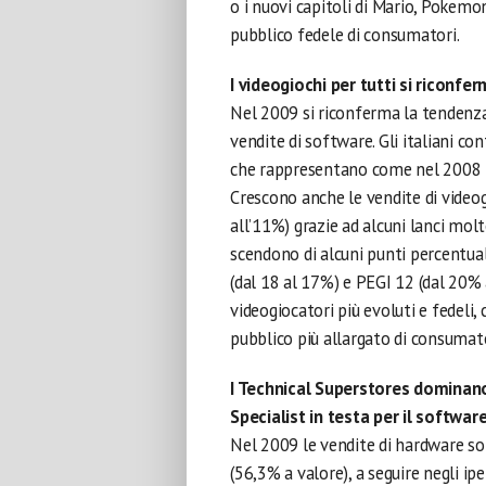
o i nuovi capitoli di Mario, Pokem
pubblico fedele di consumatori.
I videogiochi per tutti si riconfer
Nel 2009 si riconferma la tendenza 
vendite di software. Gli italiani con
che rappresentano come nel 2008 il 
Crescono anche le vendite di video
all’11%) grazie ad alcuni lanci mol
scendono di alcuni punti percentual
(dal 18 al 17%) e PEGI 12 (dal 20% a
videogiocatori più evoluti e fedeli,
pubblico più allargato di consumator
I Technical Superstores dominano
Specialist in testa per il softwar
Nel 2009 le vendite di hardware so
(56,3% a valore), a seguire negli ip