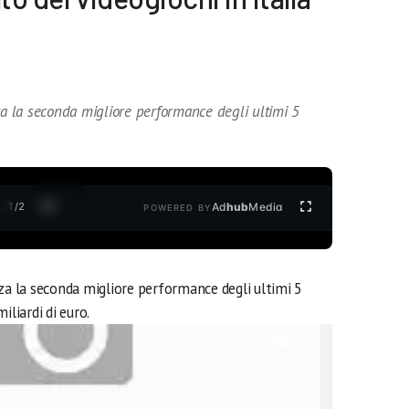
za la seconda migliore performance degli ultimi 5
1
/
2
Ad
hub
Media
POWERED BY
zza la seconda migliore performance degli ultimi 5
miliardi di euro.