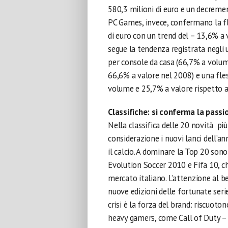
580,3 milioni di euro e un decremen
PC Games, invece, confermano la fle
di euro con un trend del – 13,6% 
segue la tendenza registrata negli 
per console da casa (66,7% a volum
66,6% a valore nel 2008) e una fles
volume e 25,7% a valore rispetto a
Classifiche: si conferma la passion
Nella classifica delle 20 novità p
considerazione i nuovi lanci dell’an
il calcio. A dominare la Top 20 sono
Evolution Soccer 2010 e Fifa 10, c
mercato italiano. L’attenzione al b
nuove edizioni delle fortunate serie
crisi è la forza del brand: riscuoton
heavy gamers, come Call of Duty – M