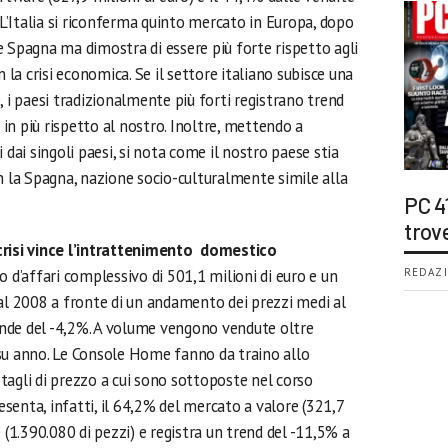
 L’Italia si riconferma quinto mercato in Europa, dopo
e Spagna ma dimostra di essere più forte rispetto agli
n la crisi economica. Se il settore italiano subisce una
, i paesi tradizionalmente più forti registrano trend
i in più rispetto al nostro. Inoltre, mettendo a
 dai singoli paesi, si nota come il nostro paese stia
n la Spagna, nazione socio-culturalmente simile alla
PC 4
trov
crisi vince l’intrattenimento domestico
o d’affari complessivo di 501,1 milioni di euro e un
REDAZI
 al 2008 a fronte di un andamento dei prezzi medi al
nde del -4,2%. A volume vengono vendute oltre
su anno. Le Console Home fanno da traino allo
tagli di prezzo a cui sono sottoposte nel corso
enta, infatti, il 64,2% del mercato a valore (321,7
 (1.390.080 di pezzi) e registra un trend del -11,5% a