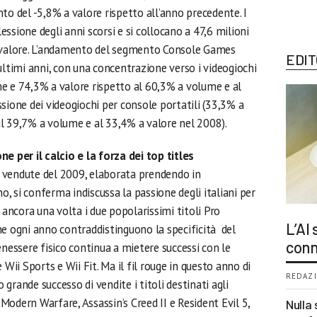
to del -5,8% a valore rispetto all’anno precedente. I
ssione degli anni scorsi e si collocano a 47,6 milioni
a valore. L’andamento del segmento Console Games
EDIT
ultimi anni, con una concentrazione verso i videogiochi
e e 74,3% a valore rispetto al 60,3% a volume e al
sione dei videogiochi per console portatili (33,3% a
l 39,7% a volume e al 33,4% a valore nel 2008).
e per il calcio e la forza dei top titles
iù vendute del 2009, elaborata prendendo in
no, si conferma indiscussa la passione degli italiani per
 ancora una volta i due popolarissimi titoli Pro
L’AI
he ogni anno contraddistinguono la specificità del
conn
enessere fisico continua a mietere successi con le
 Wii Sports e Wii Fit. Ma il fil rouge in questo anno di
REDAZI
o grande successo di vendite i titoli destinati agli
odern Warfare, Assassin’s Creed II e Resident Evil 5,
Nulla 