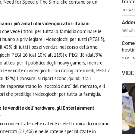
trasf
on, Need for Speed o The Sims, che contano su un
REDAZI
Addes
mano i più amati dai videogiocatori italiani
che vede i titoli per tutta la famiglia dominare le
REDAZI
tinuano a privilegiare i videogiochi per tutti (PEGI 3),
Come 
43% di tutti i pezzi venduti nel corso dell’anno.
hosti
giochi PEGI 16 (dal 10% all’11%) e PEGI 18 (dall’8%
MARTIN
to attesi per il pubblico degli heavy gamers, mentre
i le vendite di videogiochi con rating intermedi, PEGI 7
VID
l 18%). I consumi si ripartiscono, quindi, tra i
 che rappresentano lo “zoccolo duro” del mercato, e il
i che predilige i videogiochi per tutta la famiglia.
 le vendite dell’hardware, gli Entertainment
e
no concentrate nelle catene di elettronica di consumo
ermercati (22,4%) e nelle catene specializzate in