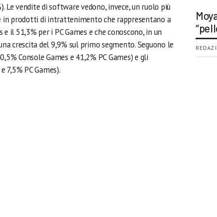
. Le vendite di software vedono, invece, un ruolo più
Moya
te in prodotti di intrattenimento che rappresentano a
“pell
s e il 51,3% per i PC Games e che conoscono, in un
na crescita del 9,9% sul primo segmento. Seguono le
REDAZI
(40,5% Console Games e 41,2% PC Games) e gli
 e 7,5% PC Games).