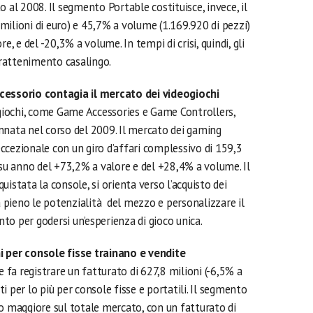
 al 2008. Il segmento Portable costituisce, invece, il
milioni di euro) e 45,7% a volume (1.169.920 di pezzi)
e, e del -20,3% a volume. In tempi di crisi, quindi, gli
ntrattenimento casalingo.
cessorio contagia il mercato dei videogiochi
ogiochi, come Game Accessories e Game Controllers,
nnata nel corso del 2009. Il mercato dei gaming
ccezionale con un giro d’affari complessivo di 159,3
 su anno del +73,2% a valore e del +28,4% a volume. Il
istata la console, si orienta verso l’acquisto dei
 a pieno le potenzialità del mezzo e personalizzare il
o per godersi un’esperienza di gioco unica.
i per console fisse trainano e vendite
e fa registrare un fatturato di 627,8 milioni (-6,5% a
 per lo più per console fisse e portatili. Il segmento
so maggiore sul totale mercato, con un fatturato di