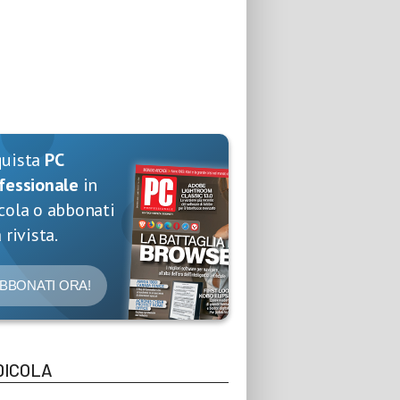
quista
PC
fessionale
in
cola o abbonati
 rivista.
BBONATI ORA!
DICOLA