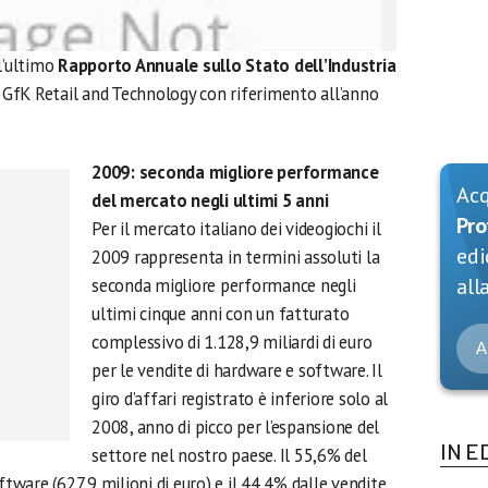
l’ultimo
Rapporto Annuale sullo Stato dell’Industria
a GfK Retail and Technology con riferimento all’anno
2009: seconda migliore performance
Ac
del mercato negli ultimi 5 anni
Pro
Per il mercato italiano dei videogiochi il
edi
2009 rappresenta in termini assoluti la
alla
seconda migliore performance negli
ultimi cinque anni con un fatturato
complessivo di 1.128,9 miliardi di euro
A
per le vendite di hardware e software. Il
giro d’affari registrato è inferiore solo al
2008, anno di picco per l’espansione del
IN E
settore nel nostro paese. Il 55,6% del
ftware (627,9 milioni di euro) e il 44,4% dalle vendite