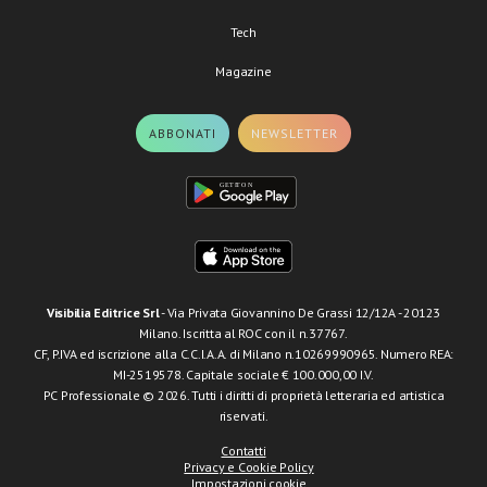
Tech
Magazine
ABBONATI
NEWSLETTER
Visibilia Editrice Srl
- Via Privata Giovannino De Grassi 12/12A - 20123
Milano. Iscritta al ROC con il n.37767.
CF, P.IVA ed iscrizione alla C.C.I.A.A. di Milano n.10269990965. Numero REA:
MI-2519578. Capitale sociale € 100.000,00 I.V.
PC Professionale © 2026. Tutti i diritti di proprietà letteraria ed artistica
riservati.
Contatti
Privacy e Cookie Policy
Impostazioni cookie