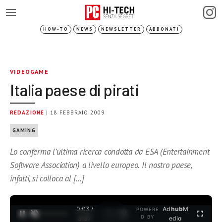
HOW-TO
NEWS
NEWSLETTER
ABBONATI
VIDEOGAME
Italia paese di pirati
REDAZIONE
| 18 FEBBRAIO 2009
GAMING
Lo conferma l’ultima ricerca condotta da ESA (Entertainment
Software Association) a livello europeo. Il nostro paese,
infatti, si colloca al […]
0:03 /
Ad
hub
M
POWERE
1
/
2
D BY
3:37
edia