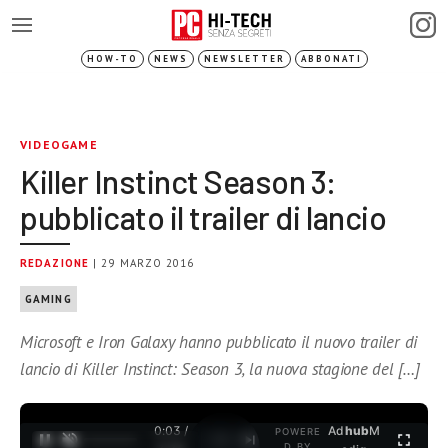
HOW-TO
NEWS
NEWSLETTER
ABBONATI
VIDEOGAME
Killer Instinct Season 3:
pubblicato il trailer di lancio
REDAZIONE
| 29 MARZO 2016
GAMING
Microsoft e Iron Galaxy hanno pubblicato il nuovo trailer di
lancio di Killer Instinct: Season 3, la nuova stagione del […]
0:03 /
Ad
hub
M
POWERE
1
/
2
D BY