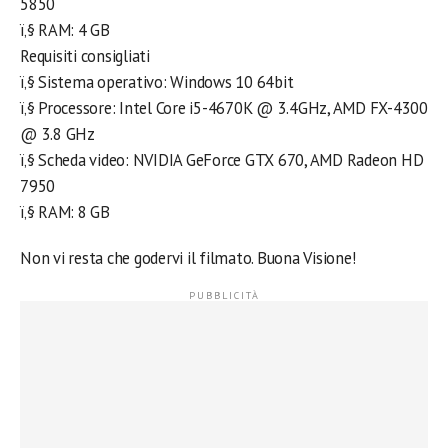
5850
ï‚§ RAM: 4 GB
Requisiti consigliati
ï‚§ Sistema operativo: Windows 10 64bit
ï‚§ Processore: Intel Core i5-4670K @ 3.4GHz, AMD FX-4300
@ 3.8 GHz
ï‚§ Scheda video: NVIDIA GeForce GTX 670, AMD Radeon HD
7950
ï‚§ RAM: 8 GB
Non vi resta che godervi il filmato. Buona Visione!