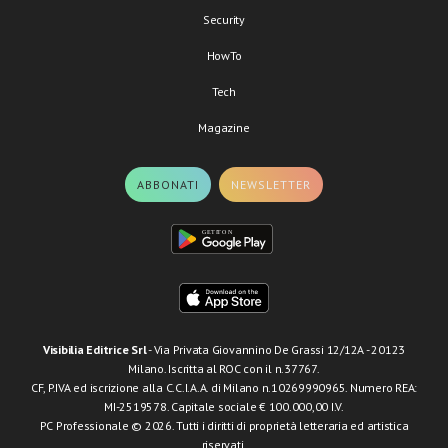
Security
HowTo
Tech
Magazine
ABBONATI
NEWSLETTER
Visibilia Editrice Srl
- Via Privata Giovannino De Grassi 12/12A - 20123
Milano. Iscritta al ROC con il n.37767.
CF, P.IVA ed iscrizione alla C.C.I.A.A. di Milano n.10269990965. Numero REA:
MI-2519578. Capitale sociale € 100.000,00 I.V.
PC Professionale © 2026. Tutti i diritti di proprietà letteraria ed artistica
riservati.