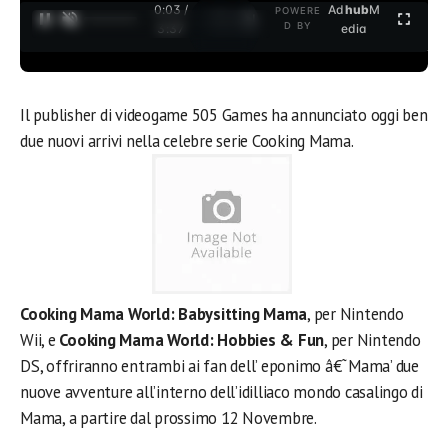
0:03 /
Ad
hub
M
POWERE
1
/
2
D BY
3:37
edia
Il publisher di videogame 505 Games ha annunciato oggi ben
due nuovi arrivi nella celebre serie Cooking Mama.
Cooking Mama World: Babysitting Mama
, per Nintendo
Wii, e
Cooking Mama World: Hobbies & Fun
, per Nintendo
DS, offriranno entrambi ai fan dell’ eponimo â€˜Mama’ due
nuove avventure all’interno dell’idilliaco mondo casalingo di
Mama, a partire dal prossimo 12 Novembre.