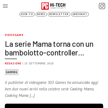
HOW-TO
NEWS
NEWSLETTER
ABBONATI
VIDEOGAME
La serie Mama torna con un
bambolotto-controller…
REDAZIONE
| 15 SETTEMBRE 2010
GAMING
Il publisher di videogame 505 Games ha annunciato oggi
ben due nuovi arrivi nella celebre serie Cooking Mama.
Cooking Mama […]