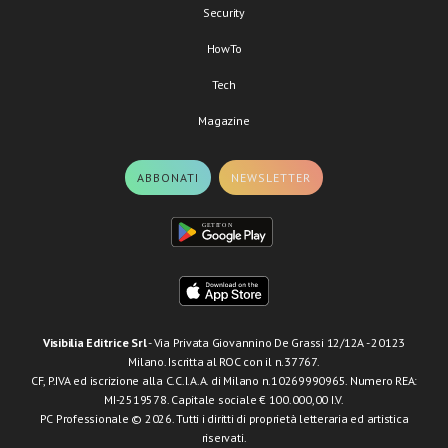
Security
HowTo
Tech
Magazine
ABBONATI
NEWSLETTER
Visibilia Editrice Srl
- Via Privata Giovannino De Grassi 12/12A - 20123
Milano. Iscritta al ROC con il n.37767.
CF, P.IVA ed iscrizione alla C.C.I.A.A. di Milano n.10269990965. Numero REA:
MI-2519578. Capitale sociale € 100.000,00 I.V.
PC Professionale © 2026. Tutti i diritti di proprietà letteraria ed artistica
riservati.