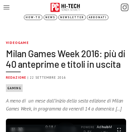
HOW-TO
NEWS
NEWSLETTER
ABBONATI
VIDEOGAME
Milan Games Week 2016: più di
40 anteprime e titoli in uscita
REDAZIONE
| 22 SETTEMBRE 2016
GAMING
A meno di un mese dall’inizio della sesta edizione di Milan
Games Week, in programma da venerdì 14 a domenica […]
0:18 /
Ad
hub
M
POWERE
1
/
2
D BY