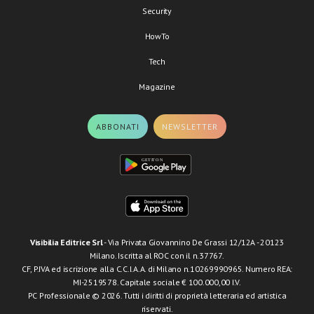
Security
HowTo
Tech
Magazine
ABBONATI
NEWSLETTER
Visibilia Editrice Srl
- Via Privata Giovannino De Grassi 12/12A - 20123
Milano. Iscritta al ROC con il n.37767.
CF, P.IVA ed iscrizione alla C.C.I.A.A. di Milano n.10269990965. Numero REA:
MI-2519578. Capitale sociale € 100.000,00 I.V.
PC Professionale © 2026. Tutti i diritti di proprietà letteraria ed artistica
riservati.