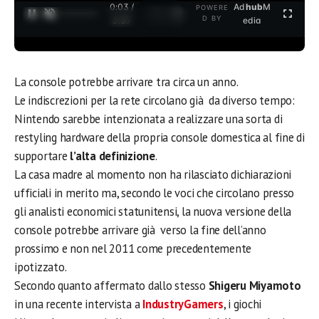
0:03 /
Ad
hub
M
POWERE
1
/
2
D BY
3:37
edia
La console potrebbe arrivare tra circa un anno.
Le indiscrezioni per la rete circolano già da diverso tempo:
Nintendo sarebbe intenzionata a realizzare una sorta di
restyling hardware della propria console domestica al fine di
supportare
l’alta definizione
.
La casa madre al momento non ha rilasciato dichiarazioni
ufficiali in merito ma, secondo le voci che circolano presso
gli analisti economici statunitensi, la nuova versione della
console potrebbe arrivare già verso la fine dell’anno
prossimo e non nel 2011 come precedentemente
ipotizzato.
Secondo quanto affermato dallo stesso
Shigeru Miyamoto
in una recente intervista a
IndustryGamers
, i giochi