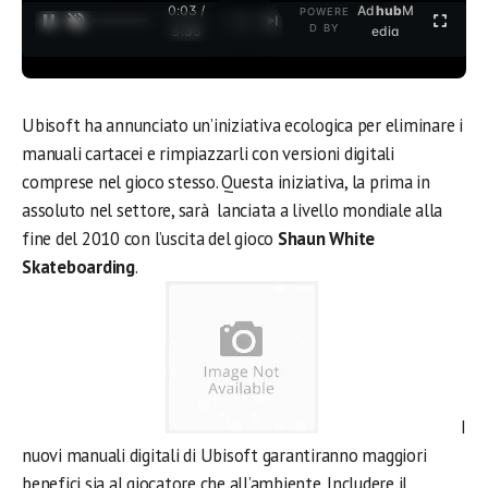
0:03 /
Ad
hub
M
POWERE
1
/
2
D BY
3:35
edia
Ubisoft ha annunciato un’iniziativa ecologica per eliminare i
manuali cartacei e rimpiazzarli con versioni digitali
comprese nel gioco stesso. Questa iniziativa, la prima in
assoluto nel settore, sarà lanciata a livello mondiale alla
fine del 2010 con l’uscita del gioco
Shaun White
Skateboarding
.
I
nuovi manuali digitali di Ubisoft garantiranno maggiori
benefici sia al giocatore che all’ambiente. Includere il