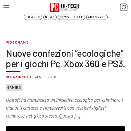
HOW-TO
NEWS
NEWSLETTER
ABBONATI
VIDEOGAME
Nuove confezioni “ecologiche”
per i giochi Pc, Xbox 360 e PS3.
REDAZIONE
| 19 APRILE 2010
GAMING
Ubisoft ha annunciato un’iniziativa ecologica per eliminare i
manuali cartacei e rimpiazzarli con versioni digitali
comprese nel gioco stesso. Questa […]