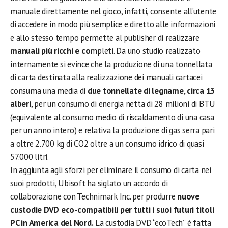
manuale direttamente nel gioco, infatti, consente all’utente
di accedere in modo più semplice e diretto alle informazioni
e allo stesso tempo permette al publisher di realizzare
manuali più ricchi e co
mpleti. Da uno studio realizzato
internamente si evince che la produzione di una tonnellata
di carta destinata alla realizzazione dei manuali cartacei
consuma una media di
due tonnellate di legname, circa 13
alberi
, per un consumo di energia netta di 28 milioni di BTU
(equivalente al consumo medio di riscaldamento di una casa
per un anno intero) e relativa la produzione di gas serra pari
a oltre 2.700 kg di CO2 oltre a un consumo idrico di quasi
57.000 litri.
In aggiunta agli sforzi per eliminare il consumo di carta nei
suoi prodotti, Ubisoft ha siglato un accordo di
collaborazione con Technimark Inc. per produrre
nuove
custodie DVD eco-compatibili per tutti i suoi futuri titoli
PC in America del Nord.
La custodia DVD “ecoTech” è fatta