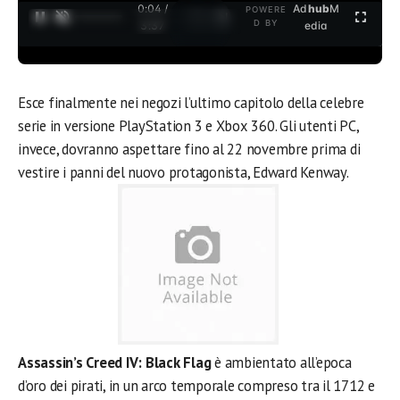
0:04 /
Ad
hub
M
POWERE
1
/
2
D BY
3:37
edia
Esce finalmente nei negozi l’ultimo capitolo della celebre
serie in versione PlayStation 3 e Xbox 360. Gli utenti PC,
invece, dovranno aspettare fino al 22 novembre prima di
vestire i panni del nuovo protagonista, Edward Kenway.
Assassin’s Creed IV: Black Flag
è ambientato all’epoca
d’oro dei pirati, in un arco temporale compreso tra il 1712 e