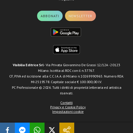
ABBONATI
NEWSLETTER
Visibilia Editrice Srl
- Via Privata Giovannino De Grassi 12/12A - 20123
Milano. Iscritta al ROC con il n.37767.
CF, P.IVA ed iscrizione alla C.C.I.A.A. di Milano n.10269990965. Numero REA:
MI-2519578. Capitale sociale € 100.000,00 I.V.
PC Professionale © 2026. Tutti i diritti di proprietà letteraria ed artistica
riservati.
Contatti
Privacy e Cookie Policy
Impostazioni cookie