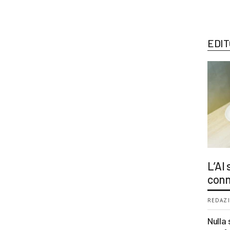
EDIT
L’AI
conn
REDAZI
Nulla 