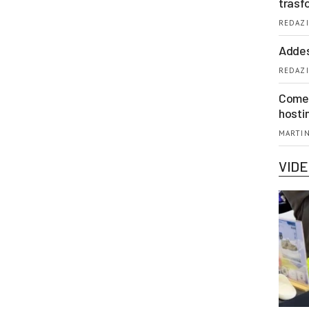
trasf
REDAZI
Addes
REDAZI
Come 
hosti
MARTIN
VID