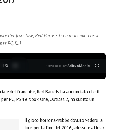
iale del franchise, Red Barrels ha annunciato che il
per PC, […]
1
/
2
Ad
hub
Media
POWERED BY
iale del franchise, Red Barrels ha annunciato che il
 per PC, PS4 e Xbox One, Outlast 2, ha subito un
Il gioco horror avrebbe dovuto vedere la
luce per la fine del 2016, adesso è atteso