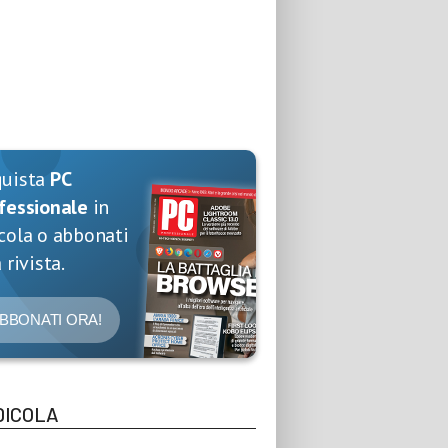
quista
PC
fessionale
in
cola o abbonati
 rivista.
BBONATI ORA!
DICOLA