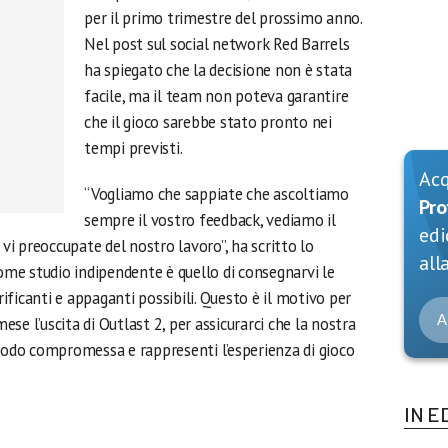
per il primo trimestre del prossimo anno.
Nel post sul social network Red Barrels
ha spiegato che la decisione non è stata
facile, ma il team non poteva garantire
che il gioco sarebbe stato pronto nei
tempi previsti.
Ac
“Vogliamo che sappiate che ascoltiamo
Pro
sempre il vostro feedback, vediamo il
edi
i preoccupate del nostro lavoro”, ha scritto lo
alla
come studio indipendente è quello di consegnarvi le
rrificanti e appaganti possibili. Questo è il motivo per
A
se l’uscita di Outlast 2, per assicurarci che la nostra
 modo compromessa e rappresenti l’esperienza di gioco
IN E