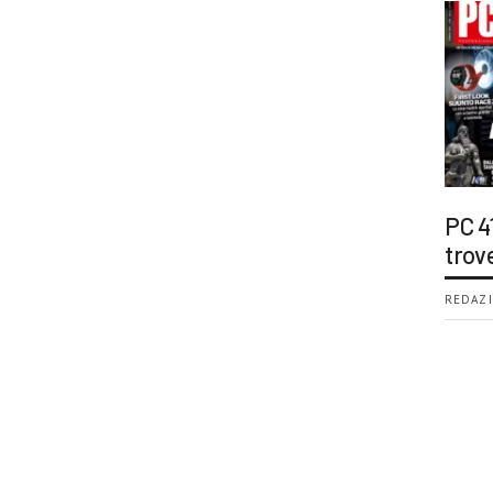
PC 4
trov
REDAZI