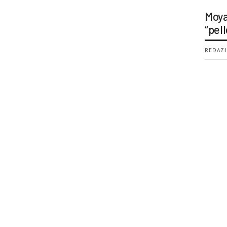
Moya
“pell
REDAZI