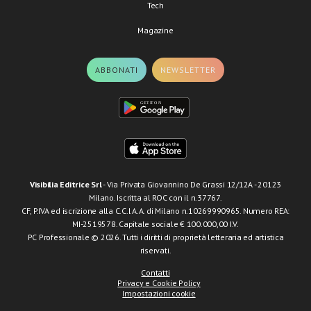
Tech
Magazine
ABBONATI
NEWSLETTER
Visibilia Editrice Srl
- Via Privata Giovannino De Grassi 12/12A - 20123
Milano. Iscritta al ROC con il n.37767.
CF, P.IVA ed iscrizione alla C.C.I.A.A. di Milano n.10269990965. Numero REA:
MI-2519578. Capitale sociale € 100.000,00 I.V.
PC Professionale © 2026. Tutti i diritti di proprietà letteraria ed artistica
riservati.
Contatti
Privacy e Cookie Policy
Impostazioni cookie