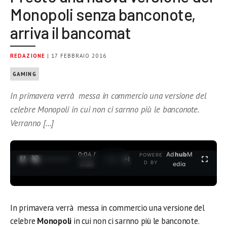
Monopoli senza banconote,
arriva il bancomat
REDAZIONE
| 17 FEBBRAIO 2016
GAMING
In primavera verrà messa in commercio una versione del
celebre Monopoli in cui non ci sarnno più le banconote.
Verranno […]
0:04 /
Ad
hub
M
POWERE
1
/
2
D BY
3:35
edia
In primavera verrà messa in commercio una versione del
celebre
Monopoli
in cui non ci sarnno più le banconote.