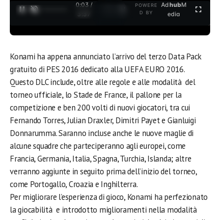
0:03 /
Ad
hub
M
POWERE
1
/
2
D BY
3:37
edia
Konami ha appena annunciato l’arrivo del terzo Data Pack
gratuito di PES 2016 dedicato alla UEFA EURO 2016.
Questo DLC include, oltre alle regole e alle modalità del
torneo ufficiale, lo Stade de France, il pallone per la
competizione e ben 200 volti di nuovi giocatori, tra cui
Fernando Torres, Julian Draxler, Dimitri Payet e Gianluigi
Donnarumma. Saranno incluse anche le nuove maglie di
alcune squadre che parteciperanno agli europei, come
Francia, Germania, Italia, Spagna, Turchia, Islanda; altre
verranno aggiunte in seguito prima dell’inizio del torneo,
come Portogallo, Croazia e Inghilterra.
Per migliorare l’esperienza di gioco, Konami ha perfezionato
la giocabilità e introdotto miglioramenti nella modalità