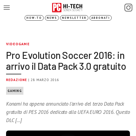
HOW-TO
NEWS
NEWSLETTER
ABBONATI
VIDEOGAME
Pro Evolution Soccer 2016: in
arrivo il Data Pack 3.0 gratuito
REDAZIONE
| 28 MARZO 2016
GAMING
Konami ha appena annunciato l’arrivo del terzo Data Pack
gratuito di PES 2016 dedicato alla UEFA EURO 2016. Questo
DLC […]