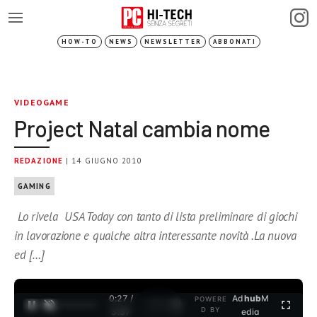
HOW-TO
NEWS
NEWSLETTER
ABBONATI
VIDEOGAME
Project Natal cambia nome
REDAZIONE
| 14 GIUGNO 2010
GAMING
Lo rivela USA Today con tanto di lista preliminare di giochi
in lavorazione e qualche altra interessante novità .La nuova
ed […]
0:27 /
Ad
hub
M
POWERE
1
/
2
D BY
3:37
edia