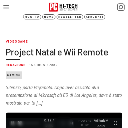
HOW-TO
NEWS
NEWSLETTER
ABBONATI
VIDEOGAME
Project Natal e Wii Remote
REDAZIONE
| 16 GIUGNO 2009
GAMING
Silenzio, parla Miyamoto. Dopo aver assistito alla
presentazione di Microsoft all’E3 di Los Angeles, dove è stato
mostrato per la […]
0:18 /
Ad
hub
M
POWERE
1
/
2
D BY
3:35
edia