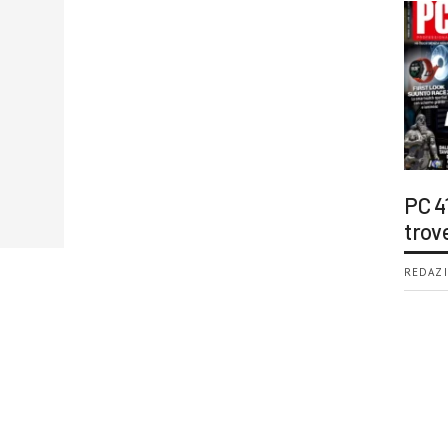
PC 4
trov
REDAZI