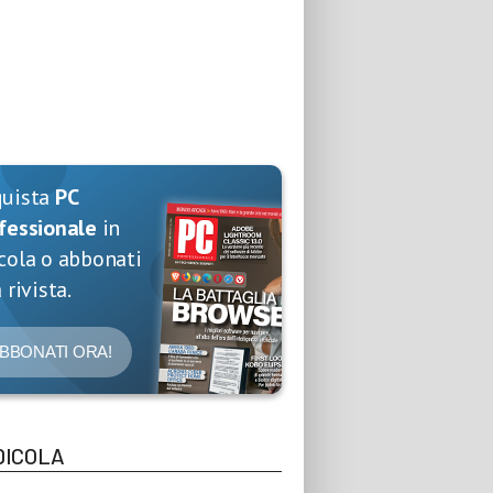
quista
PC
fessionale
in
cola o abbonati
 rivista.
BBONATI ORA!
DICOLA