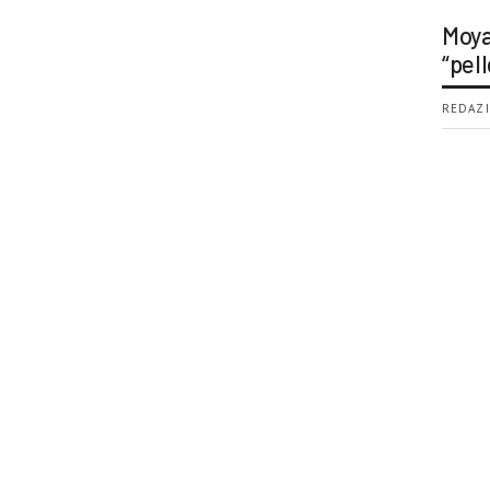
Moya
“pell
REDAZI