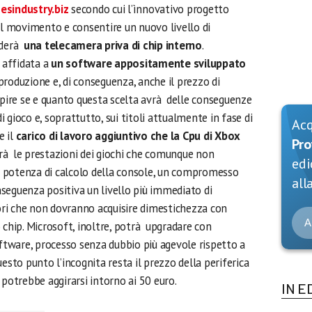
sindustry.biz
secondo cui l’ìnnovativo progetto
il movimento e consentire un nuovo livello di
ederà
una telecamera priva di chip interno
.
 affidata a
un software appositamente sviluppato
i produzione e, di conseguenza, anche il prezzo di
apire se e quanto questa scelta avrà delle conseguenze
di gioco e, soprattutto, sui titoli attualmente in fase di
Ac
e il
carico di lavoro aggiuntivo che la Cpu di Xbox
Pro
rà le prestazioni dei giochi che comunque non
edi
 potenza di calcolo della console, un compromesso
alla
eguenza positiva un livello più immediato di
ri che non dovranno acquisire dimestichezza con
A
 chip. Microsoft, inoltre, potrà upgradare con
oftware, processo senza dubbio più agevole rispetto a
esto punto l’incognita resta il prezzo della periferica
 potrebbe aggirarsi intorno ai 50 euro.
IN E