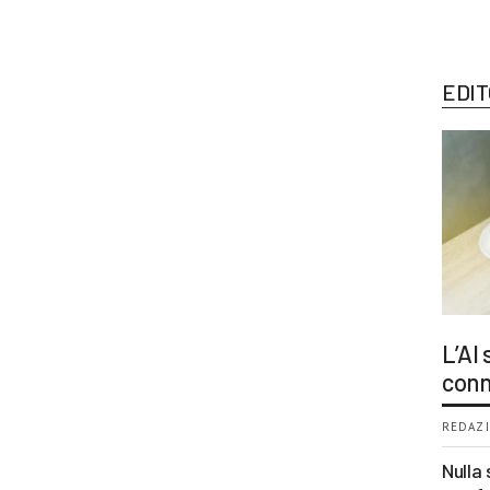
EDIT
L’AI
conn
REDAZI
Nulla 