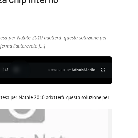
ttesa per Natale 2010 adotterà questa soluzione per
nferma l’autorevole […]
1
/
2
Ad
hub
Media
POWERED BY
attesa per Natale 2010 adotterà questa soluzione per