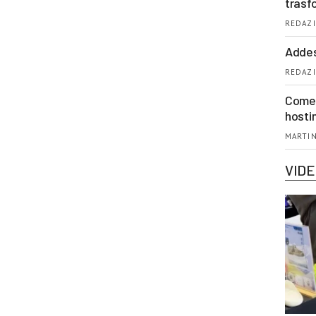
trasf
REDAZI
Addes
REDAZI
Come 
hosti
MARTIN
VID