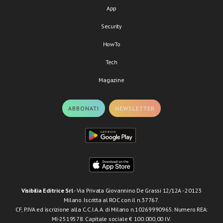
App
Security
HowTo
Tech
Magazine
ABBONATI
NEWSLETTER
Visibilia Editrice Srl
- Via Privata Giovannino De Grassi 12/12A - 20123
Milano. Iscritta al ROC con il n.37767.
CF, P.IVA ed iscrizione alla C.C.I.A.A. di Milano n.10269990965. Numero REA:
MI-2519578. Capitale sociale € 100.000,00 I.V.