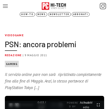
HOW-TO
NEWS
NEWSLETTER
ABBONATI
VIDEOGAME
PSN: ancora problemi
REDAZIONE
| 9 MAGGIO 2011
GAMING
Il servizio online pare non sarà ripristinato completamente
fino alla fine di Maggio. Anzi, lo stesso portavoce di
PlayStation Tokyo […]
0:03 /
Ad
hub
M
POWERE
1
/
2
D BY
3:37
edia