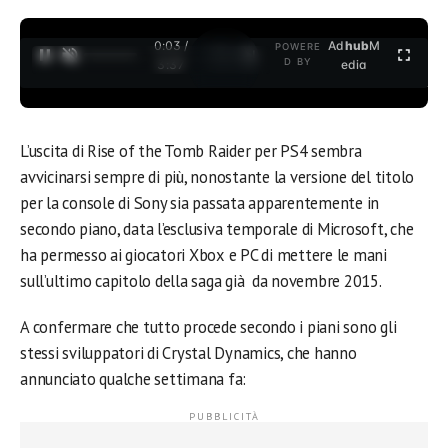
0:03 /
Ad
hub
M
POWERE
1
/
2
D BY
3:37
edia
L’uscita di Rise of the Tomb Raider per PS4 sembra
avvicinarsi sempre di più, nonostante la versione del titolo
per la console di Sony sia passata apparentemente in
secondo piano, data l’esclusiva temporale di Microsoft, che
ha permesso ai giocatori Xbox e PC di mettere le mani
sull’ultimo capitolo della saga già da novembre 2015.
A confermare che tutto procede secondo i piani sono gli
stessi sviluppatori di Crystal Dynamics, che hanno
annunciato qualche settimana fa: