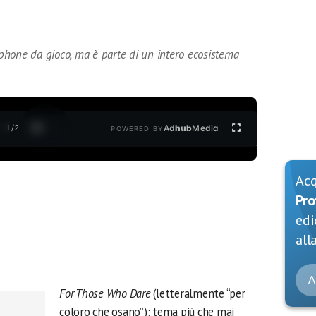
hone da gioco, ma è parte di un intero ecosistema
1
/
2
Ad
hub
Media
POWERED BY
Ac
Pro
edi
alla
A
For Those Who Dare
(letteralmente “per
coloro che osano”): tema più che mai