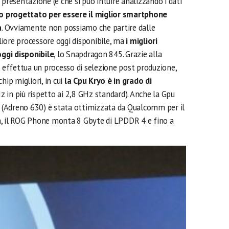
 presentazione (e che si può intuire analizzando i dati
 progettato per essere il miglior smartphone
a
. Ovviamente non possiamo che partire dalle
gliore processore oggi disponibile, ma
i migliori
ggi disponibile
, lo Snapdragon 845. Grazie alla
effettua un processo di selezione post produzione,
hip migliori, in cui
la Cpu Kryo è in grado di
 in più rispetto ai 2,8 GHz standard). Anche la Gpu
(Adreno 630) è stata ottimizzata da Qualcomm per il
m, il ROG Phone monta 8 Gbyte di LPDDR 4 e fino a