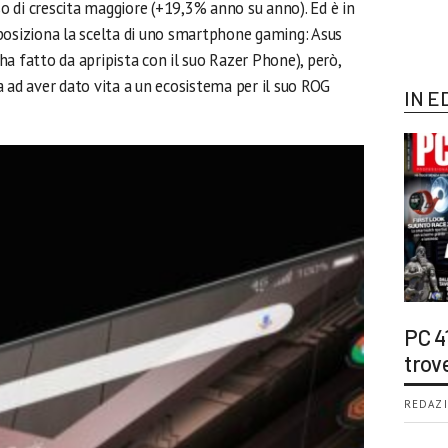
sso di crescita maggiore (+19,3% anno su anno). Ed è in
posiziona la scelta di uno smartphone gaming: Asus
a fatto da apripista con il suo Razer Phone), però,
 ad aver dato vita a un ecosistema per il suo ROG
IN E
PC 4
trov
REDAZI