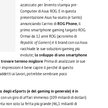
azzeccato per l’evento stampa pre-
Computex di Asus ROG. E in questa
presentazione Asus ha osato (e tanto)
annunciando l’arrivo di
ROG Phone
, il
primo smartphone gaming targato ROG.
Ormai da 12 anni ROG (acronimo di
Republic of Gamers
) è il brand con cui Asus
racchiude le sue soluzioni gaming più
evolute;
lo sviluppo di uno smartphone
trovare terreno migliore
. Prima di analizzare le sue
e impressioni è bene capire il perché di questo
 addetti ai lavori, potrebbe sembrare poco
o degli eSports (e del gaming in generale) è in
con un giro di affari immenso (109 miliardi di dollari)
ta non solo la fetta più grande (46,1 miliardi di