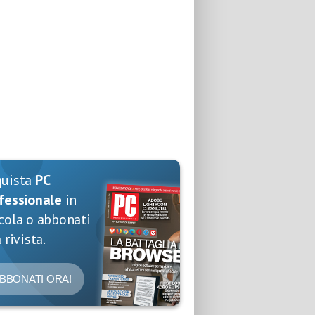
quista
PC
fessionale
in
cola o abbonati
 rivista.
BBONATI ORA!