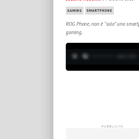
GAMING
SMARTPHONE
ROG Phone, non è “solo” uno smartp
gaming.
0:05 / 3:37