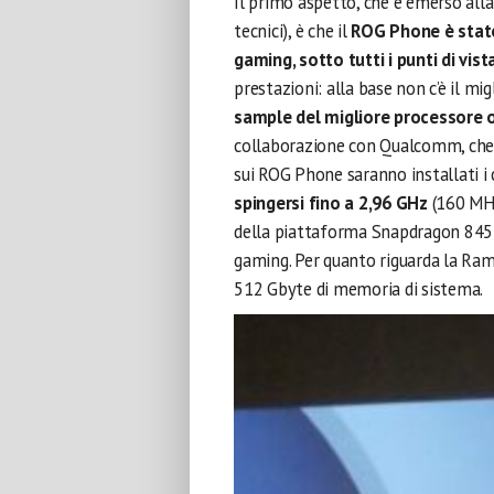
Il primo aspetto, che è emerso alla
tecnici), è che il
ROG Phone è stato
gaming, sotto tutti i punti di vist
prestazioni: alla base non c’è il mi
sample del migliore processore o
collaborazione con Qualcomm, che 
sui ROG Phone saranno installati i c
spingersi fino a 2,96 GHz
(160 MHz
della piattaforma Snapdragon 845 
gaming. Per quanto riguarda la Ra
512 Gbyte di memoria di sistema.