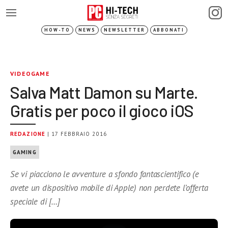
HOW-TO
NEWS
NEWSLETTER
ABBONATI
VIDEOGAME
Salva Matt Damon su Marte.
Gratis per poco il gioco iOS
REDAZIONE
| 17 FEBBRAIO 2016
GAMING
Se vi piacciono le avventure a sfondo fantascientifico (e
avete un dispositivo mobile di Apple) non perdete l’offerta
speciale di […]