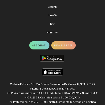
Security
HowTo
Tech
Magazine
ABBONATI
NEWSLETTER
Visibilia Editrice Srl
- Via Privata Giovannino De Grassi 12/12A - 20123
Milano. Iscritta al ROC con il n.37767.
CF, P.IVA ed iscrizione alla C.C.I.A.A. di Milano n.10269990965. Numero REA:
MI-2519578. Capitale sociale € 100.000,00 I.V.
PC Professionale © 2026. Tutti i diritti di proprietà letteraria ed artistica