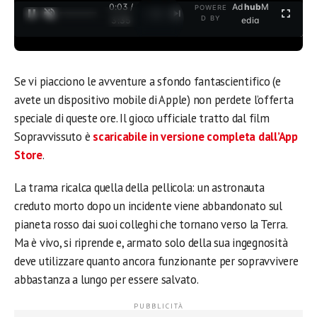
0:03 /
Ad
hub
M
POWERE
1
/
2
D BY
3:35
edia
Se vi piacciono le avventure a sfondo fantascientifico (e
avete un dispositivo mobile di Apple) non perdete l’offerta
speciale di queste ore. Il gioco ufficiale tratto dal film
Sopravvissuto è
scaricabile in versione completa dall’App
Store
.
La trama ricalca quella della pellicola: un astronauta
creduto morto dopo un incidente viene abbandonato sul
pianeta rosso dai suoi colleghi che tornano verso la Terra.
Ma è vivo, si riprende e, armato solo della sua ingegnosità
deve utilizzare quanto ancora funzionante per sopravvivere
abbastanza a lungo per essere salvato.