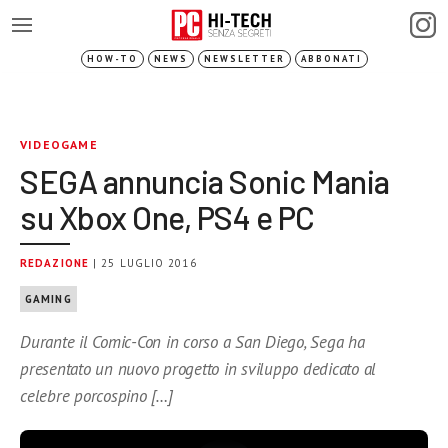
HOW-TO
NEWS
NEWSLETTER
ABBONATI
VIDEOGAME
SEGA annuncia Sonic Mania
su Xbox One, PS4 e PC
REDAZIONE
| 25 LUGLIO 2016
GAMING
Durante il Comic-Con in corso a San Diego, Sega ha
presentato un nuovo progetto in sviluppo dedicato al
celebre porcospino […]