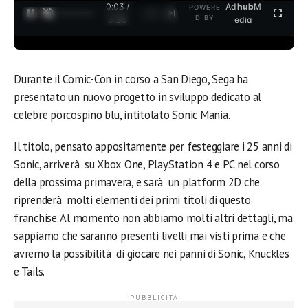
0:04 /
Ad
hub
M
POWERE
1
/
2
D BY
3:35
edia
Durante il Comic-Con in corso a San Diego, Sega ha
presentato un nuovo progetto in sviluppo dedicato al
celebre porcospino blu, intitolato Sonic Mania.
Il titolo, pensato appositamente per festeggiare i 25 anni di
Sonic, arriverà su Xbox One, PlayStation 4 e PC nel corso
della prossima primavera, e sarà un platform 2D che
riprenderà molti elementi dei primi titoli di questo
franchise. Al momento non abbiamo molti altri dettagli, ma
sappiamo che saranno presenti livelli mai visti prima e che
avremo la possibilità di giocare nei panni di Sonic, Knuckles
e Tails.