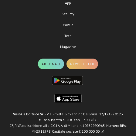
App
Security
HowTo
Tech
Magazine
ABBONATI
NEWSLETTER
Visibilia Editrice Srl
- Via Privata Giovannino De Grassi 12/12A - 20123
Milano. Iscritta al ROC con il n.37767.
CF, P.IVA ed iscrizione alla C.C.I.A.A. di Milano n.10269990965. Numero REA:
MI-2519578. Capitale sociale € 100.000,00 I.V.