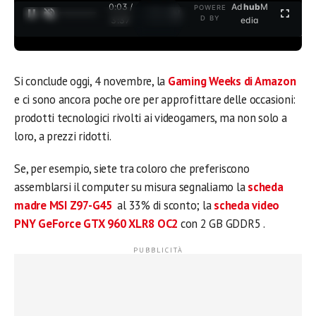
0:04 /
Ad
hub
M
POWERE
1
/
2
D BY
3:37
edia
Si conclude oggi, 4 novembre, la
Gaming Weeks di Amazon
e ci sono ancora poche ore per approfittare delle occasioni:
prodotti tecnologici rivolti ai videogamers, ma non solo a
loro, a prezzi ridotti.
Se, per esempio, siete tra coloro che preferiscono
assemblarsi il computer su misura segnaliamo la
scheda
madre MSI Z97-G45
al 33% di sconto; la
scheda video
PNY GeForce GTX 960 XLR8 OC2
con 2 GB GDDR5 .