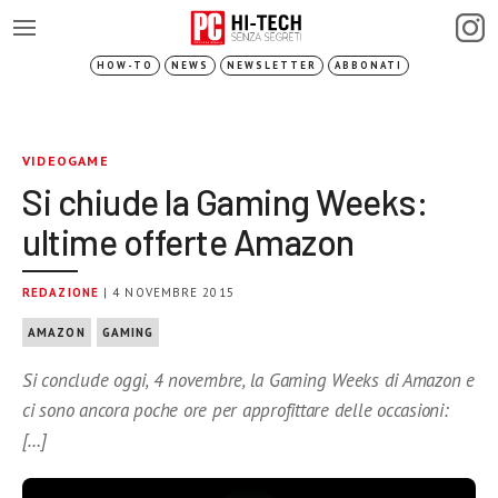
HOW-TO
NEWS
NEWSLETTER
ABBONATI
VIDEOGAME
Si chiude la Gaming Weeks:
ultime offerte Amazon
REDAZIONE
| 4 NOVEMBRE 2015
AMAZON
GAMING
Si conclude oggi, 4 novembre, la Gaming Weeks di Amazon e
ci sono ancora poche ore per approfittare delle occasioni:
[…]