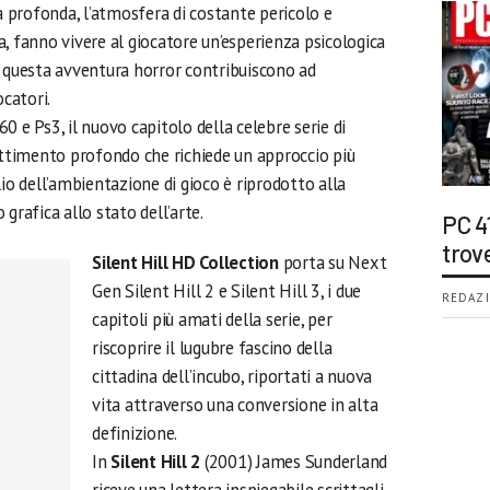
ma profonda, l’atmosfera di costante pericolo e
, fanno vivere al giocatore un’esperienza psicologica
o questa avventura horror contribuiscono ad
ocatori.
0 e Ps3, il nuovo capitolo della celebre serie di
timento profondo che richiede un approccio più
lio dell’ambientazione di gioco è riprodotto alla
grafica allo stato dell’arte.
PC 4
trov
Silent Hill HD Collection
porta su Next
Gen Silent Hill 2 e Silent Hill 3, i due
REDAZI
capitoli più amati della serie, per
riscoprire il lugubre fascino della
cittadina dell’incubo, riportati a nuova
vita attraverso una conversione in alta
definizione.
In
Silent Hill 2
(2001) James Sunderland