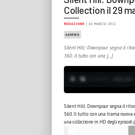
Collection il 29 m
REDAZIONE
| 16 MARZO 2012
GAMING
Silent Hill: Downpour segna il rit
360. Il tutto con una […]
0:04 / 3:37
Silent Hill: Downpour segna il rit
360. Il tutto con una trama nuova ed
una collezione in HD degli episodi p