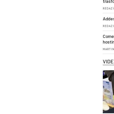
trasf
REDAZI
Addes
REDAZI
Come 
hosti
MARTIN
VID