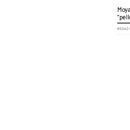
Moya
“pell
REDAZI