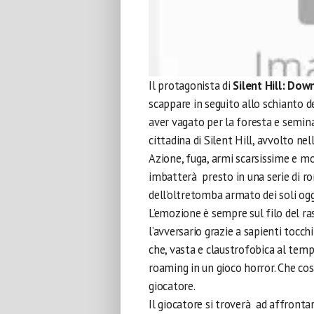
Il protagonista di
Silent Hill: Dow
scappare in seguito allo schianto de
aver vagato per la foresta e seminat
cittadina di Silent Hill, avvolto ne
Azione, fuga, armi scarsissime e mos
imbatterà presto in una serie di ro
dell’oltretomba armato dei soli og
L’emozione è sempre sul filo del ra
l’avversario grazie a sapienti tocch
che, vasta e claustrofobica al temp
roaming in un gioco horror. Che co
giocatore.
Il giocatore si troverà ad affrontar