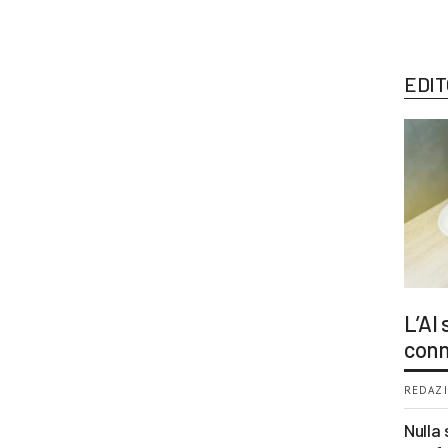
EDIT
L’AI
conn
REDAZI
Nulla 