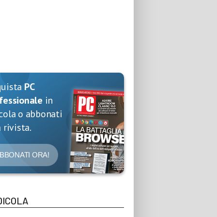
quista
PC
fessionale
in
cola o abbonati
 rivista.
BBONATI ORA!
DICOLA