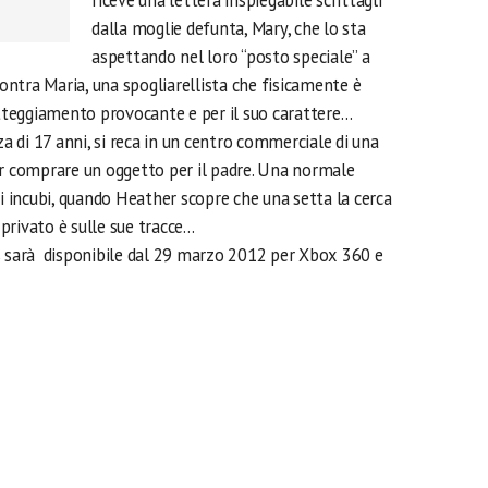
riceve una lettera inspiegabile scrittagli
dalla moglie defunta, Mary, che lo sta
aspettando nel loro “posto speciale” a
contra Maria, una spogliarellista che fisicamente è
 atteggiamento provocante e per il suo carattere…
za di 17 anni, si reca in un centro commerciale di una
er comprare un oggetto per il padre. Una normale
li incubi, quando Heather scopre che una setta la cerca
privato è sulle sue tracce…
s sarà disponibile dal 29 marzo 2012 per Xbox 360 e