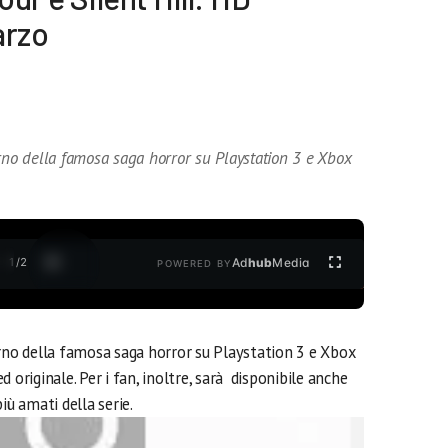
arzo
orno della famosa saga horror su Playstation 3 e Xbox
1
/
2
Ad
hub
Media
POWERED BY
orno della famosa saga horror su Playstation 3 e Xbox
 originale. Per i fan, inoltre, sarà disponibile anche
iù amati della serie.