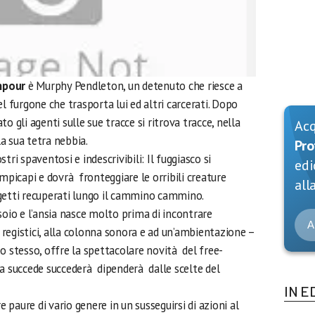
npour
è Murphy Pendleton, un detenuto che riesce a
l furgone che trasporta lui ed altri carcerati. Dopo
o gli agenti sulle sue tracce si ritrova tracce, nella
Ac
lla sua tetra nebbia.
Pro
tri spaventosi e indescrivibili: Il fuggiasco si
edi
mpicapi e dovrà fronteggiare le orribili creature
alla
getti recuperati lungo il cammino cammino.
soio e l’ansia nasce molto prima di incontrare
A
i registici, alla colonna sonora e ad un’ambientazione –
o stesso, offre la spettacolare novità del free-
sa succede succederà dipenderà dalle scelte del
IN E
e paure di vario genere in un susseguirsi di azioni al