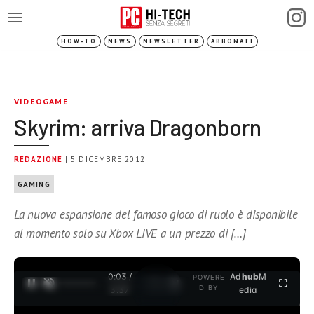
HOW-TO
NEWS
NEWSLETTER
ABBONATI
VIDEOGAME
Skyrim: arriva Dragonborn
REDAZIONE
| 5 DICEMBRE 2012
GAMING
La nuova espansione del famoso gioco di ruolo è disponibile
al momento solo su Xbox LIVE a un prezzo di […]
0:03 /
Ad
hub
M
POWERE
1
/
2
D BY
3:37
edia