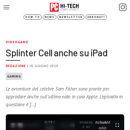
HOW-TO
NEWS
NEWSLETTER
ABBONATI
VIDEOGAME
Splinter Cell anche su iPad
REDAZIONE
| 20 GIUGNO 2010
GAMING
Le avventure del celebre Sam Fisher sono pronte per
approdare anche sull’ultimo nato in casa Apple. L’episodio in
questione è […]
0:19 /
Ad
hub
M
POWERE
1
/
2
D BY
3:35
edia