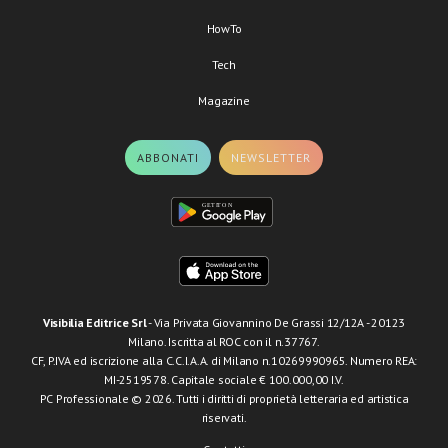
HowTo
Tech
Magazine
ABBONATI
NEWSLETTER
Visibilia Editrice Srl
- Via Privata Giovannino De Grassi 12/12A - 20123
Milano. Iscritta al ROC con il n.37767.
CF, P.IVA ed iscrizione alla C.C.I.A.A. di Milano n.10269990965. Numero REA:
MI-2519578. Capitale sociale € 100.000,00 I.V.
PC Professionale © 2026. Tutti i diritti di proprietà letteraria ed artistica
riservati.