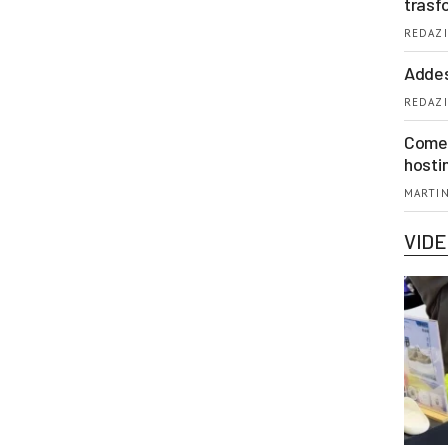
trasf
REDAZI
Addes
REDAZI
Come 
hosti
MARTIN
VID