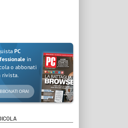
quista
PC
fessionale
in
cola o abbonati
 rivista.
BBONATI ORA!
DICOLA