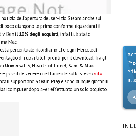
notizia dell’apertura del servizio Steam anche sui
 di poco giungono le prime conferme riguardanti il
tiv. Ben
il 10% degli acquisti
, infatti, è stato
tema Mac.
esta percentuale ricordiamo che ogni Mercoledì
Ac
taglio di nuovi titoli pronti per il download. Tra gli
Pro
a Universali 3, Hearts of Iron 3, Sam & Max
edi
e è possibile vedere direttamente sullo stesso
sito
.
alla
elencati supportano
Steam Play
e sono dunque giocabili
iasi computer dopo aver effettuato un solo acquisto.
A
IN E