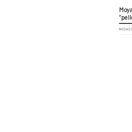
Moya
“pell
REDAZI