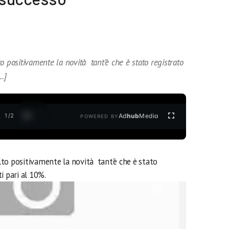
o positivamente la novità tant’è che è stato registrato
…]
1
/
2
Ad
hub
Media
POWERED BY
to positivamente la novità tant’è che è stato
i pari al 10%.