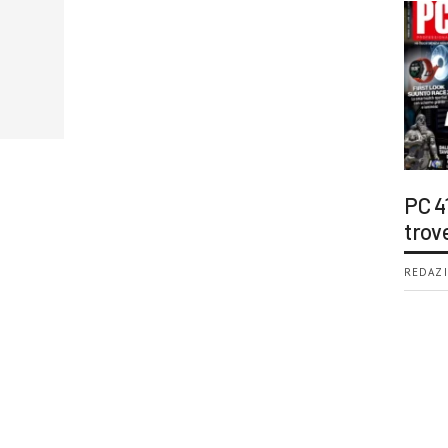
PC 4
trov
REDAZI