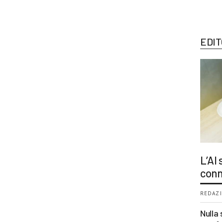
EDIT
L’AI
conn
REDAZI
Nulla 