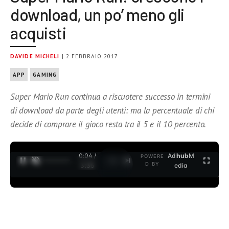
download, un po’ meno gli
acquisti
DAVIDE MICHELI
| 2 FEBBRAIO 2017
APP
GAMING
Super Mario Run continua a riscuotere successo in termini
di download da parte degli utenti: ma la percentuale di chi
decide di comprare il gioco resta tra il 5 e il 10 percento.
0:04 /
Ad
hub
M
POWERE
1
/
2
D BY
3:35
edia