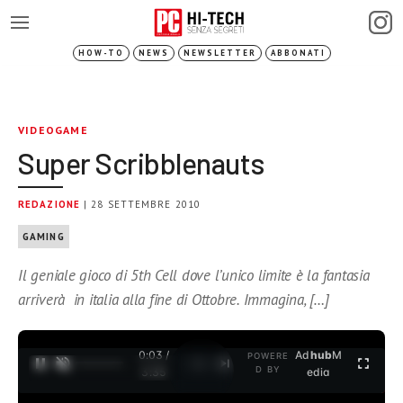
HOW-TO
NEWS
NEWSLETTER
ABBONATI
VIDEOGAME
Super Scribblenauts
REDAZIONE
| 28 SETTEMBRE 2010
GAMING
Il geniale gioco di 5th Cell dove l’unico limite è la fantasia
arriverà in italia alla fine di Ottobre. Immagina, […]
0:03 /
Ad
hub
M
POWERE
1
/
2
D BY
3:35
edia