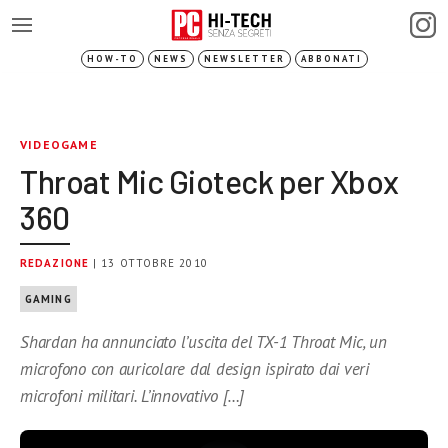
HOW-TO
NEWS
NEWSLETTER
ABBONATI
VIDEOGAME
Throat Mic Gioteck per Xbox
360
REDAZIONE
| 13 OTTOBRE 2010
GAMING
Shardan ha annunciato l’uscita del TX-1 Throat Mic, un
microfono con auricolare dal design ispirato dai veri
microfoni militari. L’innovativo […]