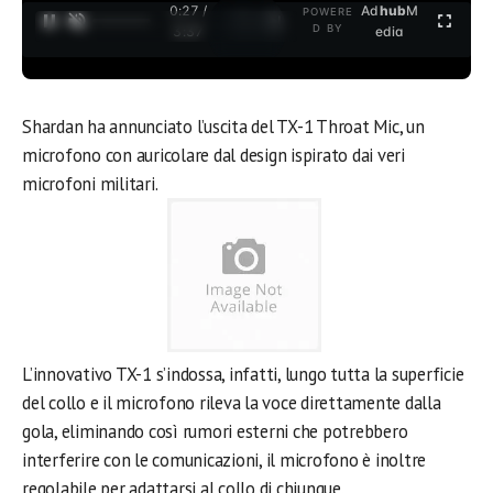
0:27 /
Ad
hub
M
POWERE
1
/
2
D BY
3:37
edia
Shardan ha annunciato l’uscita del TX-1 Throat Mic, un
microfono con auricolare dal design ispirato dai veri
microfoni militari.
L’innovativo TX-1 s’indossa, infatti, lungo tutta la superficie
del collo e il microfono rileva la voce direttamente dalla
gola, eliminando così rumori esterni che potrebbero
interferire con le comunicazioni, il microfono è inoltre
regolabile per adattarsi al collo di chiunque.