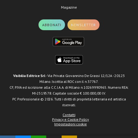
Magazine
ABBONATI
NEWSLETTER
Visibilia Editrice Srl
- Via Privata Giovannino De Grassi 12/12A - 20123
Milano. Iscritta al ROC con il n.37767.
CF, P.IVA ed iscrizione alla C.C.I.A.A. di Milano n.10269990965. Numero REA:
MI-2519578. Capitale sociale € 100.000,00 I.V.
PC Professionale © 2026. Tutti i diritti di proprietà letteraria ed artistica
riservati.
Contatti
Privacy e Cookie Policy
Impostazioni cookie