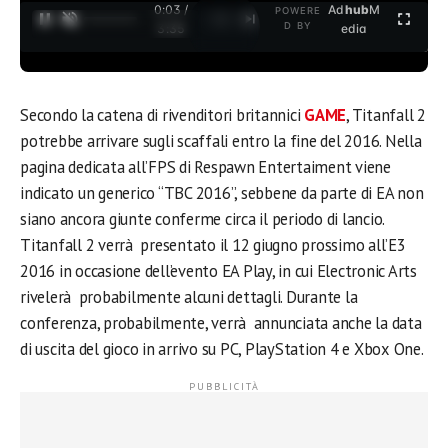
0:03 /
Ad
hub
M
POWERE
1
/
2
D BY
3:35
edia
Secondo la catena di rivenditori britannici
GAME
, Titanfall 2
potrebbe arrivare sugli scaffali entro la fine del 2016. Nella
pagina dedicata all’FPS di Respawn Entertaiment viene
indicato un generico “TBC 2016”, sebbene da parte di EA non
siano ancora giunte conferme circa il periodo di lancio.
Titanfall 2 verrà presentato il 12 giugno prossimo all’E3
2016 in occasione dell’evento EA Play, in cui Electronic Arts
rivelerà probabilmente alcuni dettagli. Durante la
conferenza, probabilmente, verrà annunciata anche la data
di uscita del gioco in arrivo su PC, PlayStation 4 e Xbox One.