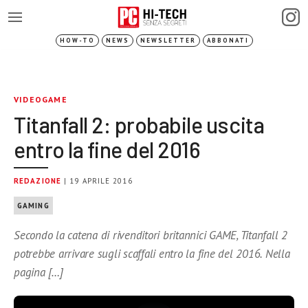
HOW-TO
NEWS
NEWSLETTER
ABBONATI
VIDEOGAME
Titanfall 2: probabile uscita
entro la fine del 2016
REDAZIONE
| 19 APRILE 2016
GAMING
Secondo la catena di rivenditori britannici GAME, Titanfall 2
potrebbe arrivare sugli scaffali entro la fine del 2016. Nella
pagina […]