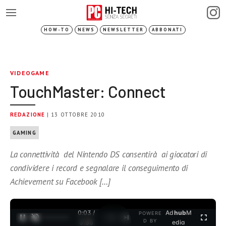
HOW-TO
NEWS
NEWSLETTER
ABBONATI
VIDEOGAME
TouchMaster: Connect
REDAZIONE
| 13 OTTOBRE 2010
GAMING
La connettività del Nintendo DS consentirà ai giocatori di
condividere i record e segnalare il conseguimento di
Achievement su Facebook […]
0:03 /
Ad
hub
M
POWERE
1
/
2
D BY
3:35
edia