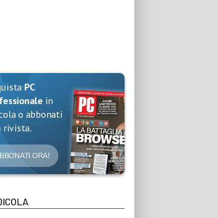
quista
PC
fessionale
in
cola o abbonati
 rivista.
BBONATI ORA!
DICOLA