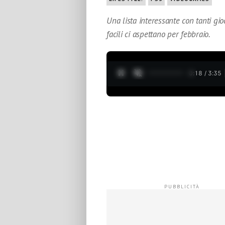
Una lista interessante con tanti gio
facili ci aspettano per febbraio.
0:19 / 3:35