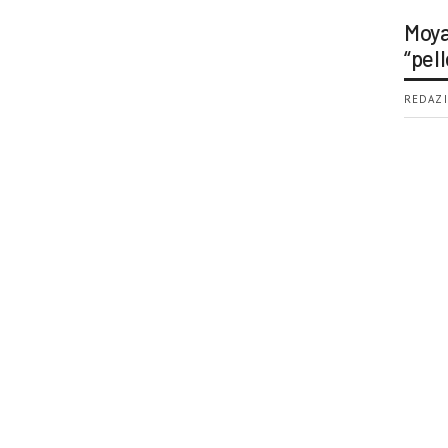
Moya
“pell
REDAZI