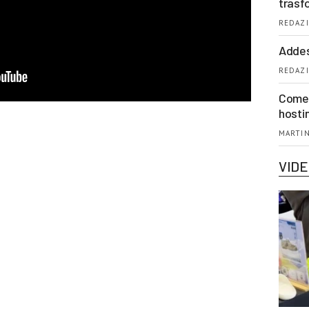
trasf
REDAZI
Addes
REDAZI
Come 
hosti
MARTIN
VID