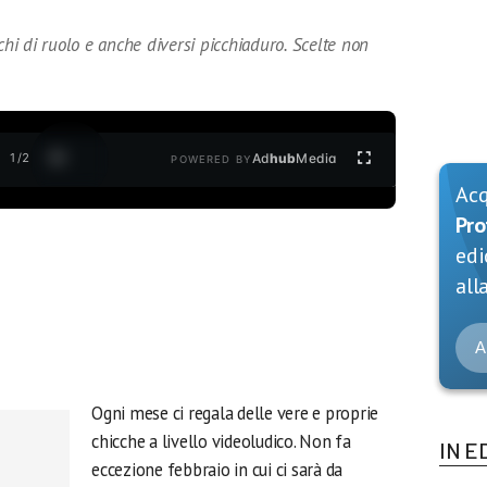
chi di ruolo e anche diversi picchiaduro. Scelte non
1
/
2
Ad
hub
Media
POWERED BY
Ac
Pro
edi
alla
A
Ogni mese ci regala delle vere e proprie
chicche a livello videoludico. Non fa
IN E
eccezione febbraio in cui ci sarà da