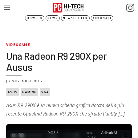
HOW-TO
NEWS
NEWSLETTER
ABBONATI
VIDEOGAME
Una Radeon R9 290X per
Ausus
| 7 NOVEMBRE 2013
ASUS
GAMING
VGA
Asus R9 290X è la nuova scheda grafica dotata della più
recente Gpu Amd Radeon R9 290X che sfrutta l’utility […]
0:08 /
Ad
hub
M
POWERE
1
/
2
D BY