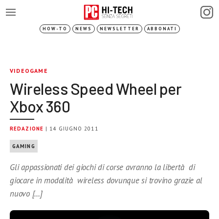
HOW-TO
NEWS
NEWSLETTER
ABBONATI
VIDEOGAME
Wireless Speed Wheel per
Xbox 360
REDAZIONE
| 14 GIUGNO 2011
GAMING
Gli appassionati dei giochi di corse avranno la libertà di
giocare in modalità wireless dovunque si trovino grazie al
nuovo […]