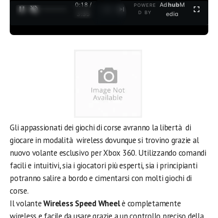
0:18 /
Ad
hub
M
POWERE
1
/
2
D BY
3:35
edia
Gli appassionati dei giochi di corse avranno la libertà di
giocare in modalità wireless dovunque si trovino grazie al
nuovo volante esclusivo per Xbox 360. Utilizzando comandi
facili e intuitivi, sia i giocatori più esperti, sia i principianti
potranno salire a bordo e cimentarsi con molti giochi di
corse.
Il volante
Wireless Speed Wheel
è completamente
wireless e facile da usare grazie a un controllo preciso della