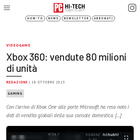
HOW-TO
NEWS
NEWSLETTER
ABBONATI
VIDEOGAME
Xbox 360: vendute 80 milioni
di unità
REDAZIONE
| 18 OTTOBRE 2013
GAMING
Con l’arrivo di Xbox One alle porte Microsoft ha reso noto i
dati di vendita globali della sua console domestica. […]
0:26 /
Ad
hub
M
POWERE
1
/
2
D BY