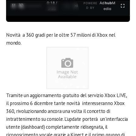
0:18 /
Ad
hub
M
POWERE
1
/
2
D BY
3:35
edia
Novità a 360 gradi per le oltre 57 milioni di Xbox nel
mondo.
Tramite un aggiornamento gratuito del servizio Xbox LIVE,
il prossimo 6 dicembre tante novità interesseranno Xbox
360, rivoluzionando ancora una volta il concetto di
intrattenimento su console. L’update porterà un’interfaccia
utente (dashboard) completamente ridisegnata, il
riconoscimento vocale grazie a Kinect e il primo gruppo di