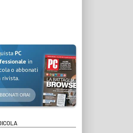
quista
PC
fessionale
in
cola o abbonati
 rivista.
BBONATI ORA!
DICOLA