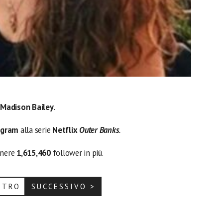
e
Madison Bailey
.
agram
alla serie
Netflix
Outer Banks
.
enere
1,615,460
follower in più.
ETRO
SUCCESSIVO >