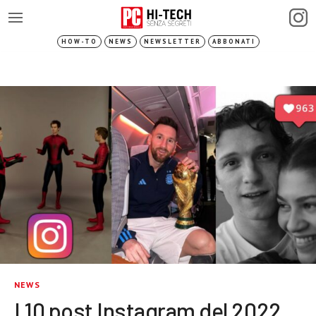
HOW-TO
NEWS
NEWSLETTER
ABBONATI
NEWS
I 10 post Instagram del 2022