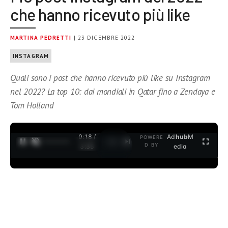
che hanno ricevuto più like
MARTINA PEDRETTI
| 23 DICEMBRE 2022
INSTAGRAM
Quali sono i post che hanno ricevuto più like su Instagram
nel 2022? La top 10: dai mondiali in Qatar fino a Zendaya e
Tom Holland
0:19 /
Ad
hub
M
POWERE
1
/
2
D BY
3:35
edia