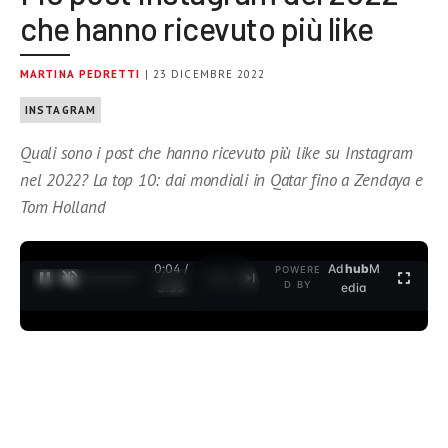
che hanno ricevuto più like
MARTINA PEDRETTI
| 23 DICEMBRE 2022
INSTAGRAM
Quali sono i post che hanno ricevuto più like su Instagram
nel 2022? La top 10: dai mondiali in Qatar fino a Zendaya e
Tom Holland
0:04 /
Ad
hub
M
POWERE
1
/
2
D BY
3:35
edia