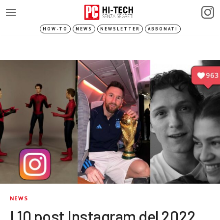
HOW-TO
NEWS
NEWSLETTER
ABBONATI
NEWS
I 10 post Instagram del 2022