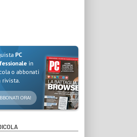
quista
PC
fessionale
in
cola o abbonati
 rivista.
BBONATI ORA!
DICOLA