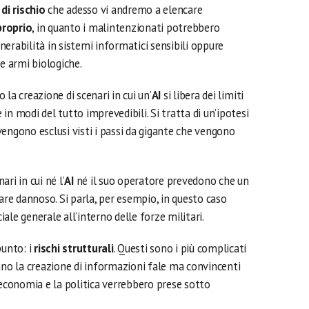
di rischio
che adesso vi andremo a elencare
proprio
, in quanto i malintenzionati potrebbero
lnerabilità in sistemi informatici sensibili oppure
me armi biologiche.
o la creazione di scenari in cui un’
AI
si libera dei limiti
n modi del tutto imprevedibili. Si tratta di un’ipotesi
engono esclusi visti i passi da gigante che vengono
ari in cui né l’
AI
né il suo operatore prevedono che un
e dannoso. Si parla, per esempio, in questo caso
ciale generale all’interno delle forze militari.
punto: i
rischi strutturali
. Questi sono i più complicati
ano la creazione di informazioni fale ma convincenti
’economia e la politica verrebbero prese sotto