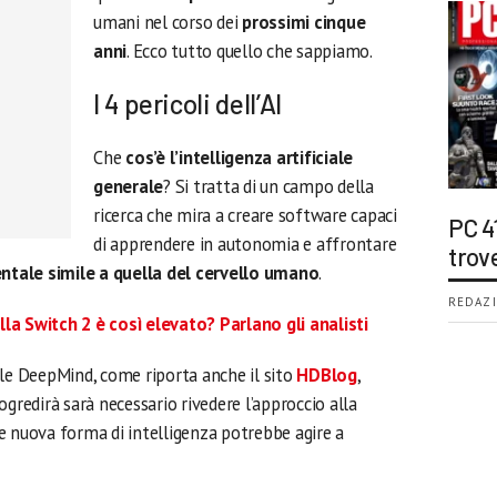
umani nel corso dei
prossimi cinque
anni
. Ecco tutto quello che sappiamo.
I 4 pericoli dell’AI
Che
cos’è l’intelligenza artificiale
generale
? Si tratta di un campo della
ricerca che mira a creare software capaci
PC 4
di apprendere in autonomia e affrontare
trov
entale simile a quella del cervello umano
.
REDAZI
lla Switch 2 è così elevato? Parlano gli analisti
e DeepMind, come riporta anche il sito
HDBlog
,
ogredirà sarà necessario rivedere l’approccio alla
ale nuova forma di intelligenza potrebbe agire a