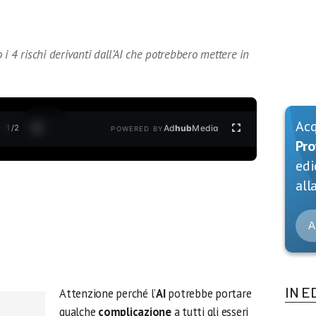
i 4 rischi derivanti dall’AI che potrebbero mettere in
Ac
1
/
2
Ad
hub
Media
POWERED BY
Pro
edi
alla
A
IN E
Attenzione perché l’
AI
potrebbe portare
qualche
complicazione
a tutti gli esseri