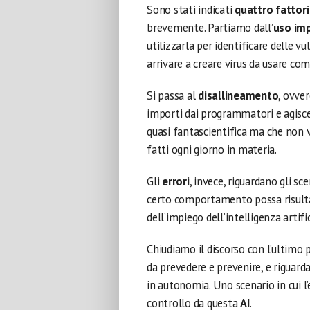
Sono stati indicati
quattro fattori 
brevemente. Partiamo dall’
uso im
utilizzarla per identificare delle vu
arrivare a creare virus da usare co
Si passa al
disallineamento
, ovver
importi dai programmatori e agisce i
quasi fantascientifica ma che non v
fatti ogni giorno in materia.
Gli
errori
, invece, riguardano gli scen
certo comportamento possa risultar
dell’impiego dell’intelligenza artifi
Chiudiamo il discorso con l’ultimo 
da prevedere e prevenire, e riguard
in autonomia. Uno scenario in cui l
controllo da questa
AI
.