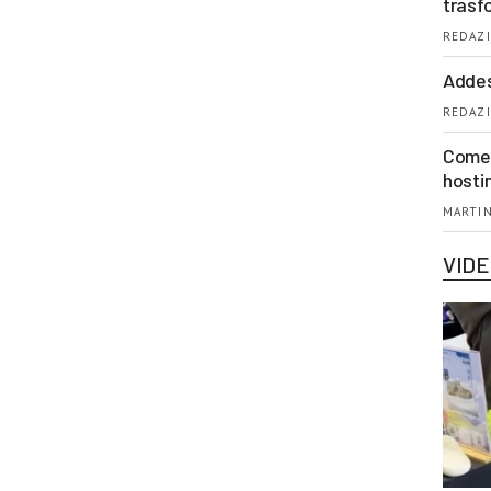
trasf
REDAZI
Addes
REDAZI
Come 
hosti
MARTIN
VID