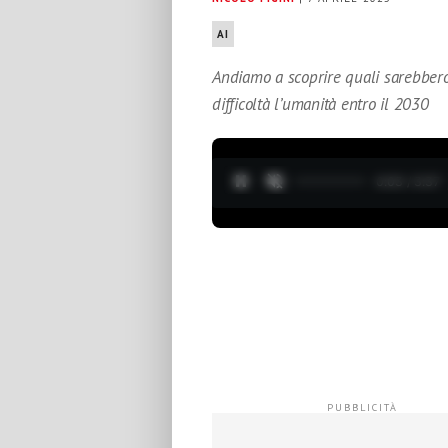
AI
Andiamo a scoprire quali sarebbero 
difficoltà l’umanità entro il 2030
0:04 / 3:37