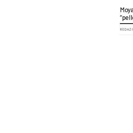
Moya
“pell
REDAZI