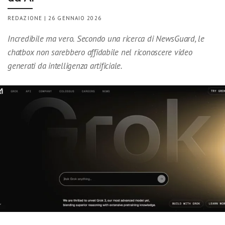
REDAZIONE | 26 GENNAIO 2026
Incredibile ma vero. Secondo una ricerca di NewsGuard, le
chatbox non sarebbero affidabile nel riconoscere video
generati da intelligenza artificiale.