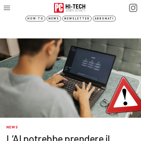
HOW-TO
NEWS
NEWSLETTER
ABBONATI
NEWS
L’AI potrebbe prendere il