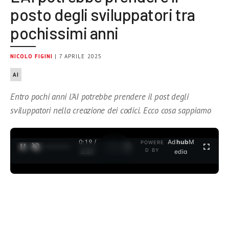
posto degli sviluppatori tra
pochissimi anni
NICOLO FIGINI
| 7 APRILE 2025
AI
Entro pochi anni l’AI potrebbe prendere il post degli
sviluppatori nella creazione dei codici. Ecco cosa sappiamo
0:20 /
Ad
hub
M
POWERE
1
/
2
D BY
3:37
edia