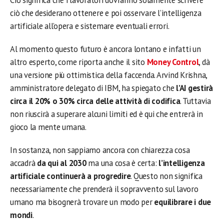
Ciò significa che i lavoratori dovranno solamente scrivere
ciò che desiderano ottenere e poi osservare l’intelligenza
artificiale all’opera e sistemare eventuali errori.
Al momento questo futuro è ancora lontano e infatti un
altro esperto, come riporta anche il sito
Money Control
, dà
una versione più ottimistica della faccenda. Arvind Krishna,
amministratore delegato di IBM, ha spiegato che
l’AI gestirà
circa il 20% o 30% circa delle attività di codifica
. Tuttavia
non riuscirà a superare alcuni limiti ed è qui che entrerà in
gioco la mente umana.
In sostanza, non sappiamo ancora con chiarezza cosa
accadrà
da qui al 2030
ma una cosa è certa:
l’intelligenza
artificiale continuerà a progredire
. Questo non significa
necessariamente che prenderà il sopravvento sul lavoro
umano ma bisognerà trovare un modo per
equilibrare i due
mondi
.