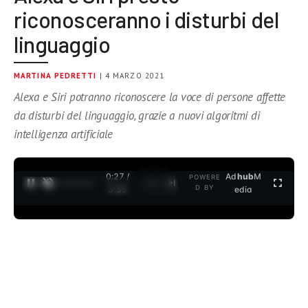
riconosceranno i disturbi del
linguaggio
MARTINA PEDRETTI
| 4 MARZO 2021
Alexa e Siri potranno riconoscere la voce di persone affette
da disturbi del linguaggio, grazie a nuovi algoritmi di
intelligenza artificiale
0:27 /
Ad
hub
M
POWERE
1
/
2
D BY
3:35
edia