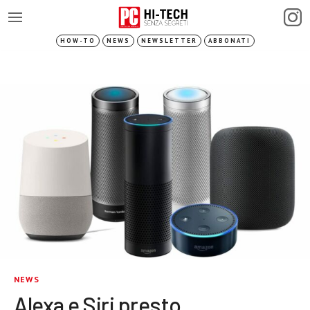
HOW-TO
NEWS
NEWSLETTER
ABBONATI
NEWS
Alexa e Siri presto